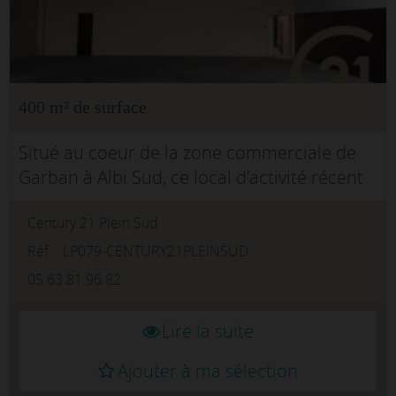
400 m² de surface
Situé au coeur de la zone commerciale de
Garban à Albi Sud, ce local d'activité récent
bénéficie d'un emplacement dynamique et
Century 21 Plein Sud
facilement accessible, adapté à de
nombreuses activités commerc...
Réf. : LP079-CENTURY21PLEINSUD
05.63.81.96.82
Lire la suite
Ajouter à ma sélection