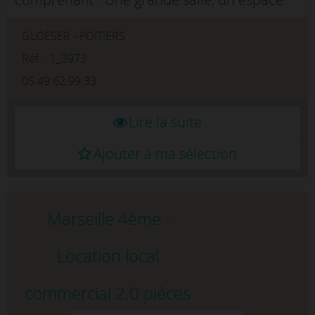
d'attente, un wc PMR, une cuisine et un wc
GLOËSER - POITIERS
privé. Le local offre une belle visibilité, il est
en bon état, actuell...
Réf. : 1_3973
05.49.62.99.33
Lire la suite
Ajouter à ma sélection
Marseille 4ème -
Location local
commercial 2.0 pièces