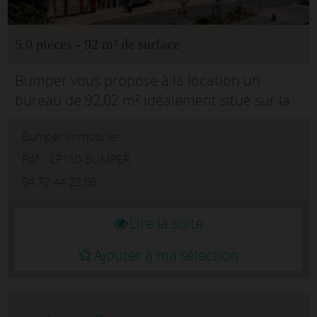
5.0 pièces - 92 m² de surface
Bumper vous propose à la location un
bureau de 92,02 m² idéalement situé sur la
prestigieuse Place des Jacobins, au coeur du
Bumper Immobilier
très recherché 2? arrondissement de
Lyon.Situé au 1er étage d'une copr...
Réf. : LP110-BUMPER
04.72.44.22.66
Lire la suite
Ajouter à ma sélection