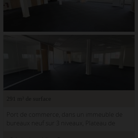
291 m² de surface
Port de commerce, dans un immeuble de
bureaux neuf sur 3 niveaux, Plateau de
291m² aménagé, avec vue dégagée et expo