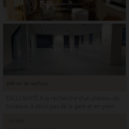
448 m² de surface
EXCLUSIVITÉ À la recherche d'un plateau de
bureaux, à deux pas de la gare et en plein
coeur de ville d'ARRAS ?Différents plateaux
OXIMM
de bureaux à partir de 280 m² :Situé dans le