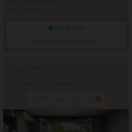
centre-ville, à...
Réf. : LP147-OXIMM62
03.21.22.30.30
Lire la suite
Ajouter à ma sélection
Lyon 2ème - Location
bureau 5.0 pièces
1 978 € par mois HC