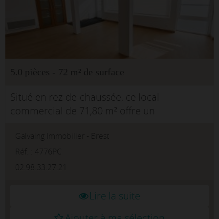
5.0 pièces - 72 m² de surface
Situé en rez-de-chaussée, ce local
commercial de 71,80 m² offre un
environnement lumineux et fonctionnel,
Galvaing Immobilier - Brest
idéal pour une activité professionnelle ou
commerciale (hors activité alimentaire).Il
Réf. : 4776PC
comprend...
02.98.33.27.21
Lire la suite
Ajouter à ma sélection