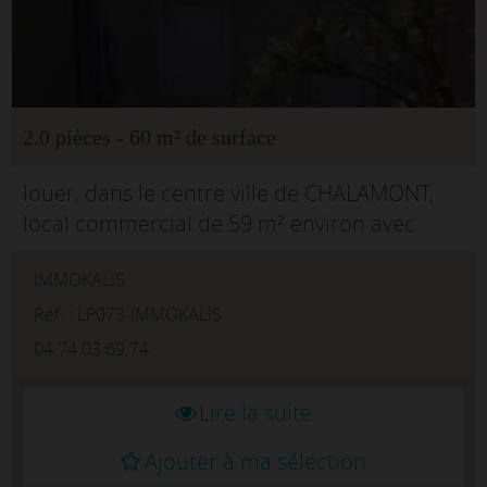
2.0 pièces - 60 m² de surface
louer, dans le centre ville de CHALAMONT,
local commercial de 59 m² environ avec
vitrine, idéal bureau ou professions
IMMOKALIS
libéralespas d'alimentaire autoriséNous
consulter pour tout projetVISITES SU...
Réf. : LP073-IMMOKALIS
04.74.03.69.74
Lire la suite
Ajouter à ma sélection