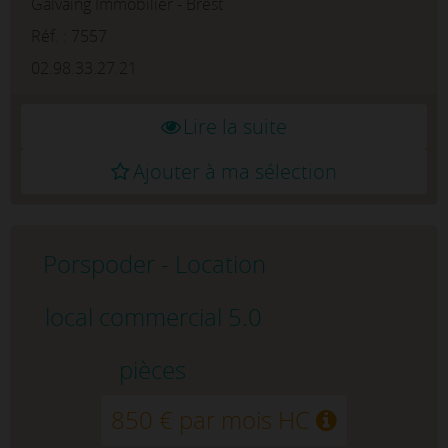
Galvaing Immobilier - Brest
sud, situé au 3e et dernier étage.Le plateau
comprend un open space, 4 bureaux, 1 ...
Réf. : 7557
02.98.33.27.21
Lire la suite
Ajouter à ma sélection
Porspoder - Location
local commercial 5.0
pièces
850 € par mois HC