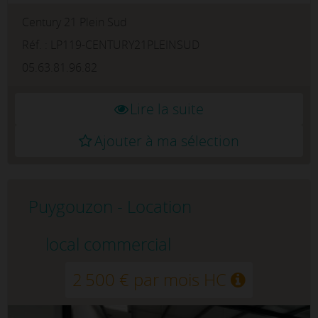
l'équipement de la maison rassemblant les
Century 21 Plein Sud
principales enseignes du secteur (But, Confo,
Polton...
Réf. : LP119-CENTURY21PLEINSUD
05.63.81.96.82
Lire la suite
Ajouter à ma sélection
Puygouzon - Location
local commercial
2 500 € par mois HC