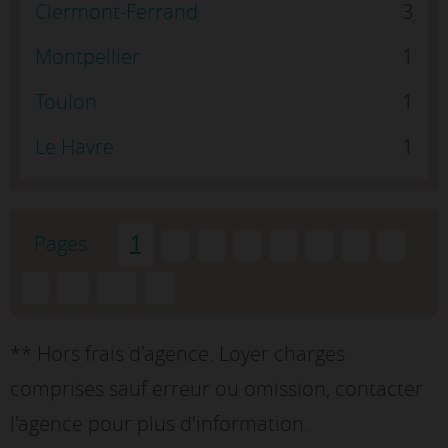
Clermont-Ferrand
3
Montpellier
1
Toulon
1
Le Havre
1
Pages :
1
2
3
4
5
6
7
8
9
...
10
»
** Hors frais d'agence. Loyer charges
comprises sauf erreur ou omission, contacter
l'agence pour plus d'information.