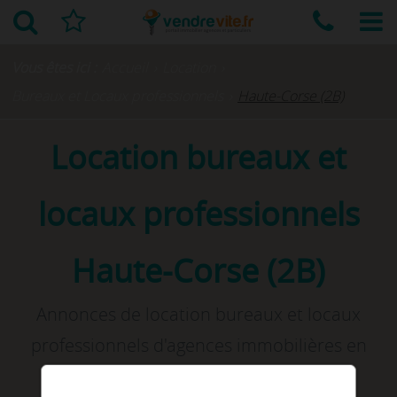
Vous êtes ici :
Accueil
›
Location
›
Bureaux et Locaux professionnels
›
Haute-Corse (2B)
Location bureaux et
locaux professionnels
Haute-Corse (2B)
Annonces de location bureaux et locaux
professionnels d'agences immobilières en
Haute-Corse. Rechercher et louer votre