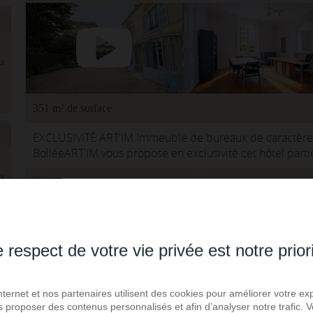
²
351 m² de surface
EXCLUSIVITÉ ART'IM Immeuble de bureaux de caractère 
BolléeART'IM vous propose en exclusivité cet hôtel parti
situé avenu...
²
ART'IM CONSEIL EN IMMOBILIER D'ENTREPRISE
Réf. : AB159
visite virtuelle
Ajoute
 respect de votre vie privée est notre prior
Ruaudin - Location local commercial
Internet et nos partenaires utilisent des cookies pour améliorer votre ex
us proposer des contenus personnalisés et afin d’analyser notre trafic.