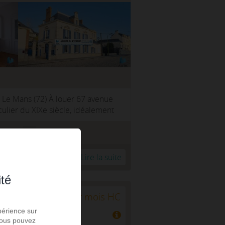
Le Mans (72) À louer 67 avenue
culier du XIXe siècle, idéalement
02.43.52.06.76
r à ma sélection
Lire la suite
ité
2 600 € par mois HC
périence sur
 Vous pouvez