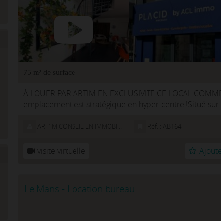
75 m² de surface
À LOUER PAR ARTIM EN EXCLUSIVITE CE LOCAL COMME
emplacement est stratégique en hyper-centre !Situé sur u
piétons et transports en commun) Ce local...
ART'IM CONSEIL EN IMMOBILIER D'ENTREPRISE
Réf. : AB164
visite virtuelle
Ajoute
Le Mans - Location bureau