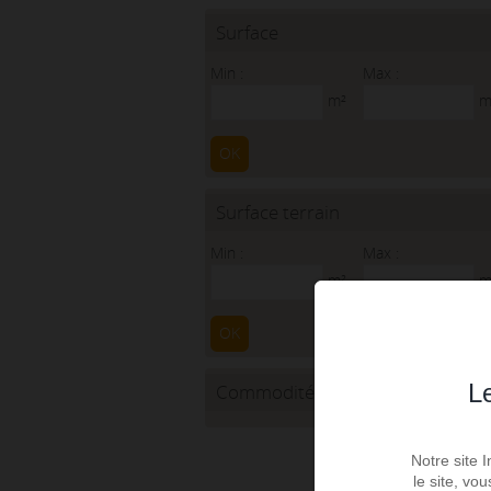
Surface
Min :
Max :
m²
m
OK
Surface terrain
Min :
Max :
m²
m
OK
Le
Commodités
Notre site 
le site, vo