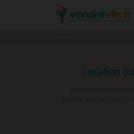
Vous êtes ici :
Accueil
›
Location
›
Bureaux et
Location bu
Annonces de locatio
Sarthe. Rechercher et 