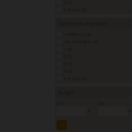
4 (0)
5 et plus (0)
Nombre de chambres
indifférent (16)
non renseigné (16)
1 (0)
2 (0)
3 (0)
4 (0)
5 et plus (0)
Budget
Min :
Max :
€
€
OK