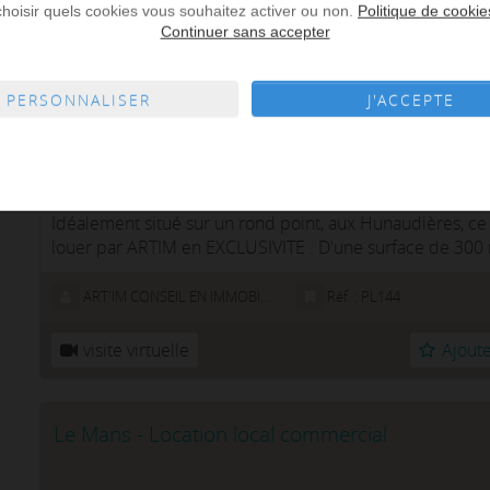
choisir quels cookies vous souhaitez activer ou non.
Politique de cookie
Continuer sans accepter
PERSONNALISER
J'ACCEPTE
320 m² de surface
Idéalement situé sur un rond point, aux Hunaudières, ce 
louer par ARTIM en EXCLUSIVITE . D'une surface de 300
showroom,4 bureaux ...
ART'IM CONSEIL EN IMMOBILIER D'ENTREPRISE
Réf. : PL144
visite virtuelle
Ajoute
Le Mans - Location local commercial