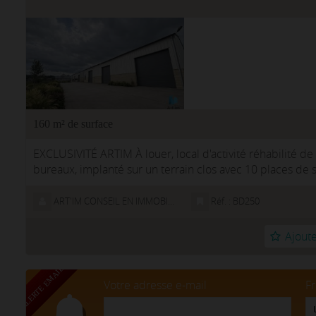
160 m² de surface
EXCLUSIVITÉ ARTIM À louer, local d'activité réhabilité
bureaux, implanté sur un terrain clos avec 10 places de 
stratégique dans un se...
ART'IM CONSEIL EN IMMOBILIER D'ENTREPRISE
Réf. : BD250
Ajoute
Votre adresse e-mail
F