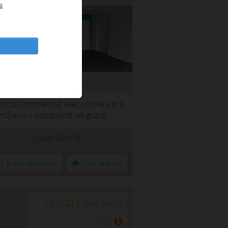
s
local commercial avec vitrine est à
 m2 env, il comprend un grand
02.43.52.06.76
r à ma sélection
Lire la suite
10 000 € par mois
HC