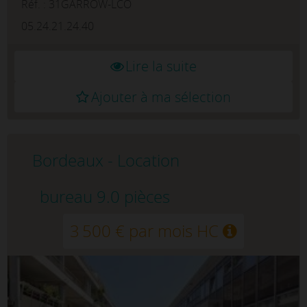
proximité immédiate de la Place Pa...
Réf. : 31GARROW-LCO
05.24.21.24.40
Lire la suite
Ajouter à ma sélection
Bordeaux - Location
bureau 9.0 pièces
3 500 € par mois HC