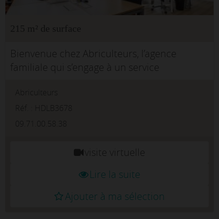
215 m² de surface
Bienvenue chez Abriculteurs, l’agence
familiale qui s’engage à un service
d’exception.L'adresse la plus convoitée de
Abriculteurs
BordeauxInstallez votre siège ou votre
antenne régionale face au Grand Hôtel. ...
Réf. : HDLB3678
09.71.00.58.38
visite virtuelle
Lire la suite
Ajouter à ma sélection