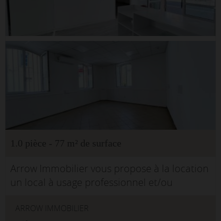
1.0 pièce - 77 m² de surface
Arrow Immobilier vous propose à la location
un local à usage professionnel et/ou
commercial d'environ 77 m², situé à
ARROW IMMOBILIER
Bordeaux, dans un secteur très recherché, à