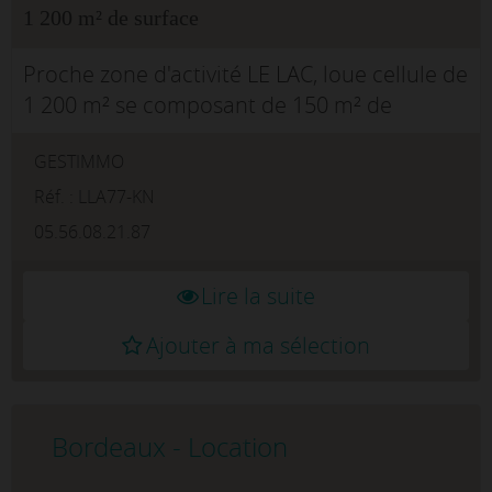
1 200 m² de surface
Proche zone d'activité LE LAC, loue cellule de
1 200 m² se composant de 150 m² de
bureaux et 1 050 m² surface de
GESTIMMO
stockage.Grand parkingQuai de
déchargementTerrain privatif, fermé par
Réf. : LLA77-KN
portailAccès...
05.56.08.21.87
Lire la suite
Ajouter à ma sélection
Bordeaux - Location