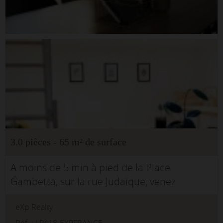
3.0 pièces - 65 m² de surface
A moins de 5 min à pied de la Place
Gambetta, sur la rue Judaïque, venez
découvrir ce local de 62 m² environ. Il est
eXp Realty
constitué des 3 pièces en enfilade et d'un
Réf. : LP418-EXPFRANCE