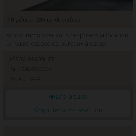
9.0 pièces - 286 m² de surface
Arrow Immobilier vous propose à la location
un vaste espace de bureaux à usage
professionnel d'environ 286 m², situé à
ARROW IMMOBILIER
Bordeaux, à proximité immédiate du
boulevard du Président Wilson, au calme d...
Réf. : 98GARROW-1
05.24.21.24.40
Lire la suite
Ajouter à ma sélection