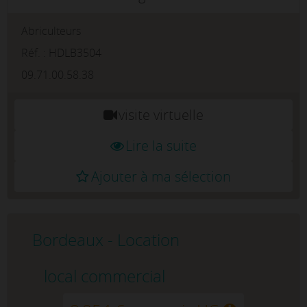
plus convoitée de Bordeaux. Situés sur les
Abriculteurs
Allées de Tourny, ces bureaux rénovés
offrent le mariage parfait...
Réf. : HDLB3504
09.71.00.58.38
visite virtuelle
Lire la suite
Ajouter à ma sélection
Bordeaux - Location
local commercial