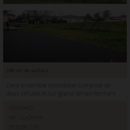
240 m² de surface
Dans ensemble immobilier composé de
deux cellules et sur grand terrain fermant
par portail pour chacune des cellules, loue
GESTIMMO
240 m² de locaux à usage de bureaux +
activité (stockage) .Les bureaux sont c...
Réf. : LLA269-KN
05.56.08.21.87