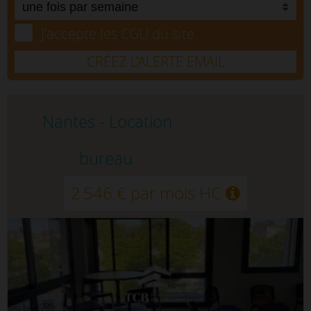
J'accepte les CGU du site.
CRÉEZ L’ALERTE EMAIL
Nantes - Location
bureau
2 546 € par mois HC