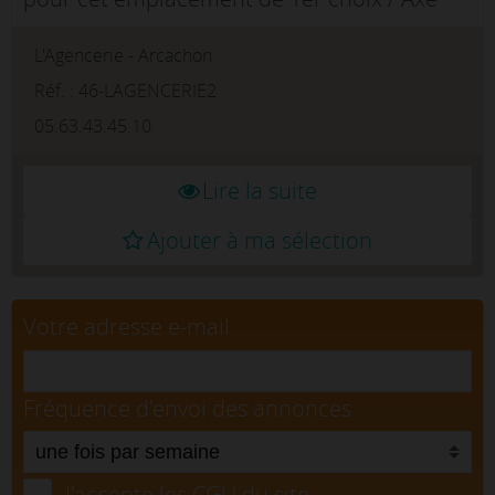
routier très important.Sur le rond- point de
L'Agencerie - Arcachon
la route de Millau à ALBI. Terrain
d'exposition d'environ 2000m...
Réf. : 46-LAGENCERIE2
05.63.43.45.10
Lire la suite
Ajouter à ma sélection
Votre adresse e-mail
Fréquence d'envoi des annonces
J'accepte les CGU du site.