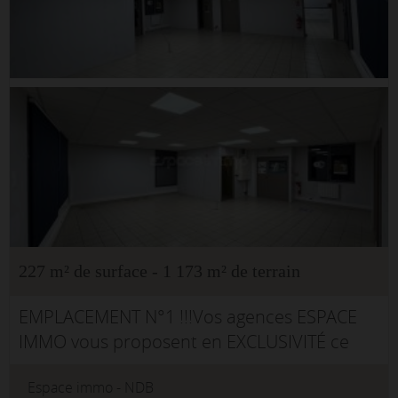
227 m² de surface - 1 173 m² de terrain
EMPLACEMENT N°1 !!!Vos agences ESPACE
IMMO vous proposent en EXCLUSIVITÉ ce
local commercial, situé en plein centre-ville
Espace immo - NDB
de Maromme, offrant une excellente