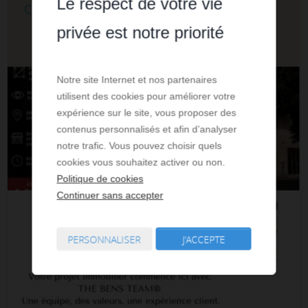
Le respect de votre vie
commercial 3.0 pièces
privée est notre priorité
2 250 € par mois HC
Notre site Internet et nos partenaires
utilisent des cookies pour améliorer votre
expérience sur le site, vous proposer des
contenus personnalisés et afin d’analyser
notre trafic. Vous pouvez choisir quels
cookies vous souhaitez activer ou non.
Politique de cookies
Continuer sans accepter
PERSONNALISER
J'ACCEPTE