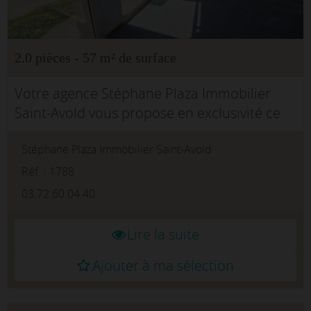
2.0 pièces - 57 m² de surface
Votre agence Stéphane Plaza Immobilier
Saint-Avold vous propose en exclusivité ce
local commercial situé en rez-de-chaussée,
Stéphane Plaza Immobilier Saint-Avold
entièrement accessible aux personnes à
mobilité réduite (PMR), en plein coe...
Réf. : 1788
03.72.60.04.40
Lire la suite
Ajouter à ma sélection