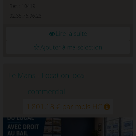
visibilité et un accès immédiat aux
Réf. : 10419
commerc...
02.35.76.96.23
Lire la suite
Ajouter à ma sélection
Le Mans - Location local
commercial
1 801,18 € par mois HC