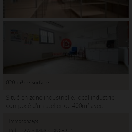
820 m² de surface
Situé en zone industrielle, local industriel
composé d'un atelier de 400m² avec
mezzanine de stockage de 150m².Côté sud, 7
Immoconcept
bureaux climatisé, salle de pause et salle de
réunion, toilettes et sani...
Réf. : 22726-IMMOCONCEPT2