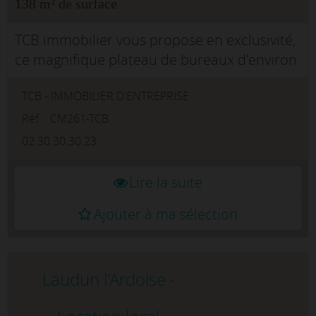
138 m² de surface
TCB immobilier vous propose en exclusivité,
ce magnifique plateau de bureaux d'environ
138m2, situé au 2ème étage dans un
TCB - IMMOBILIER D'ENTREPRISE
immeuble tertiaire récent, quartier Quai de
Versailles à Nantes.Dans un e...
Réf. : CM261-TCB
02.30.30.30.23
Lire la suite
Ajouter à ma sélection
Laudun l'Ardoise -