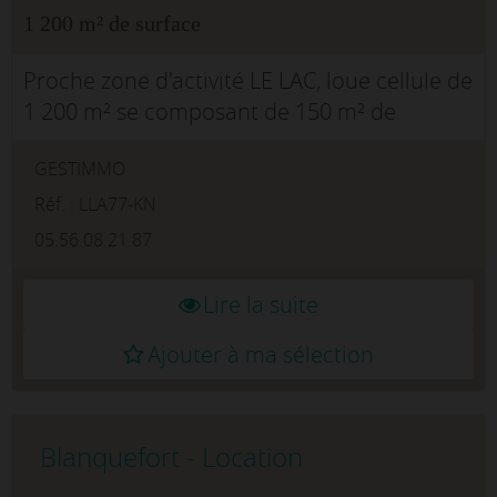
1 200 m² de surface
Proche zone d'activité LE LAC, loue cellule de
1 200 m² se composant de 150 m² de
bureaux et 1 050 m² surface de
GESTIMMO
stockage.Grand parkingQuai de
déchargementTerrain privatif, fermé par
Réf. : LLA77-KN
portailAccès...
05.56.08.21.87
Lire la suite
Ajouter à ma sélection
Blanquefort - Location