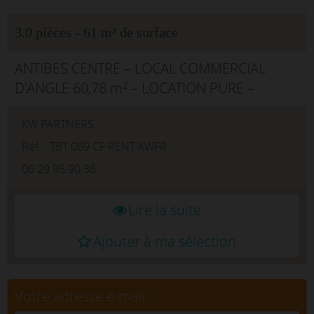
3.0 pièces - 61 m² de surface
ANTIBES CENTRE – LOCAL COMMERCIAL
D'ANGLE 60,78 m² – LOCATION PURE –
EMPLACEMENT N°1THE BENS TEAM® by KW
KW PARTNERS
Commercial vous propose à la location un
local commercial d'angle de 60,78 m²,
Réf. : TBT 069 CF RENT-KWFR
bénéfi...
06.29.95.90.36
Lire la suite
Ajouter à ma sélection
Votre adresse e-mail