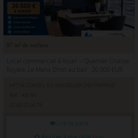
97 m² de surface
Local commercial à louer -- Quartier Chasse
Royale, Le Mans Droit au bail : 26 000 EUR
nets vendeur -- Exclusivité Art'Im Idéalement
ART'IM CONSEIL EN IMMOBILIER D'ENTREPRISE
implanté dans l'un des quartiers les plus
vivants du Mans...
Réf. : AB194
02.43.52.06.76
Lire la suite
Ajouter à ma sélection