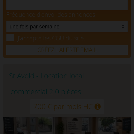
Fréquence d'envoi des annonces
J'accepte les CGU du site.
CRÉEZ L’ALERTE EMAIL
St Avold - Location local
commercial 2.0 pièces
700 € par mois HC