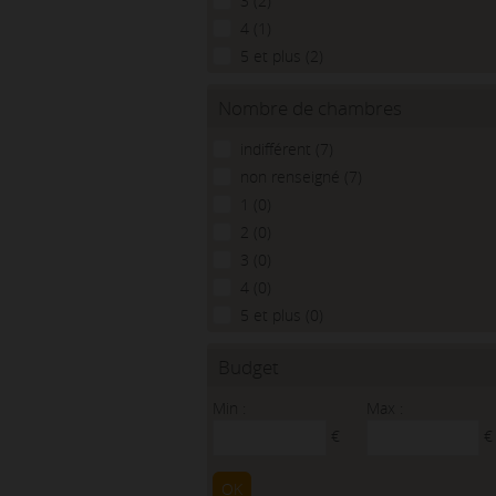
3 (2)
4 (1)
5 et plus (2)
Nombre de chambres
indifférent (7)
non renseigné (7)
1 (0)
2 (0)
3 (0)
4 (0)
5 et plus (0)
Budget
Min :
Max :
€
€
OK