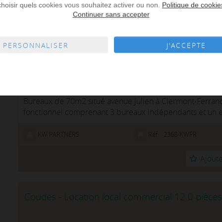
choisir quels cookies vous souhaitez activer ou non.
Politique de cookie
Continuer sans accepter
PERSONNALISER
J'ACCEPTE
3.0 pièces - 63 m² de surface
Bureaux de 70m2 situé avenue Julien à Clermont-Ferra
fonctionnel comprenant 3 bureaux indépendants et un e
1 bureau d'accueil devant l&ap...
KW PARTNERS
Réf. : 2368-KWFR
Ajoute
Coudes - Location local commercial 12.0 pièces