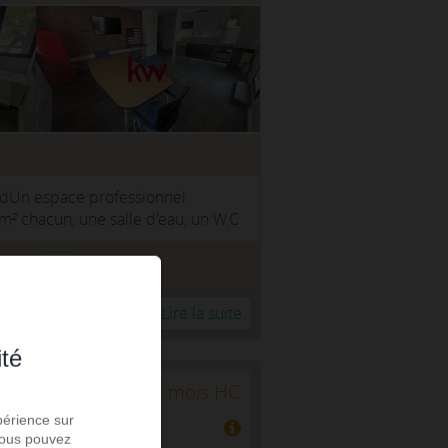
ndUn espace professionnel
² chacun, une salle d'eau, un W.C
04.73.93.97.25
r à ma sélection
Lire la suite
ité
2 000 € par mois HC
périence sur
 Vous pouvez