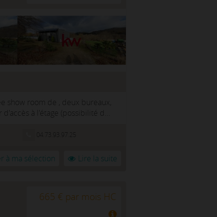
trée show room de , deux bureaux,
'accès à l'étage (possibilité d...
04.73.93.97.25
r à ma sélection
Lire la suite
665 € par mois HC