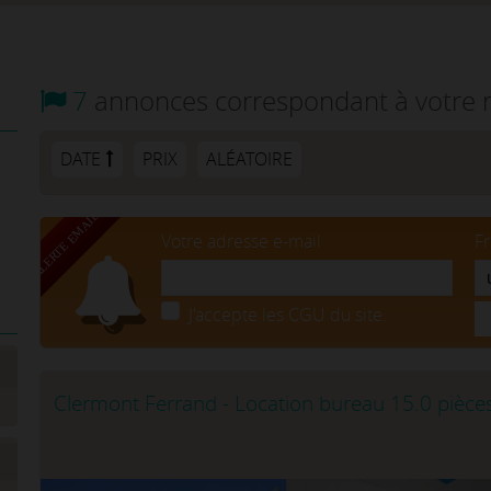
7
annonces correspondant à votre 
DATE
PRIX
ALÉATOIRE
Votre adresse e-mail
F
J'accepte les CGU du site.
Clermont Ferrand - Location bureau 15.0 pièce