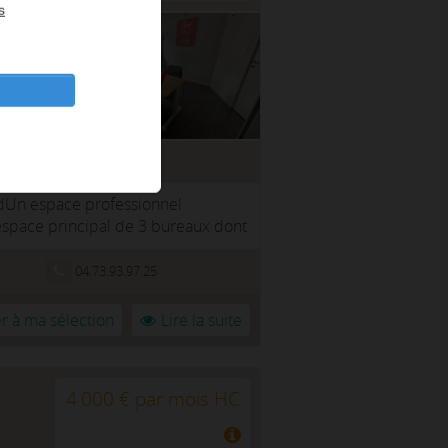
s
ndUn espace professionnel
space principal de 3 bureaux dont
04.73.93.97.25
r à ma sélection
Lire la suite
4 000 € par mois HC