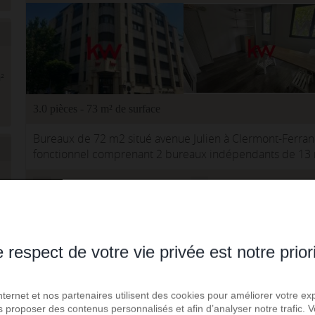
²
3.0 pièces - 73 m² de surface
Bureaux de 72 m2 situé avenue Julien à Clermont-Ferra
fonctionnel comprenant 2 bureaux indépendants de 13 m
ainsi qu'une pièce princ...
KW PARTNERS
Réf. : 2365-KWFR
²
Ajoute
 respect de votre vie privée est notre prior
Clermont Ferrand - Location bureau 3.0 pièces
Internet et nos partenaires utilisent des cookies pour améliorer votre ex
us proposer des contenus personnalisés et afin d’analyser notre trafic.