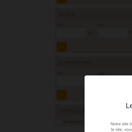
Surface
Min :
Max :
m²
m
OK
Surface terrain
Min :
Max :
m²
m
OK
Le
Commodités
ascenseur (1)
Notre site 
le site, vo