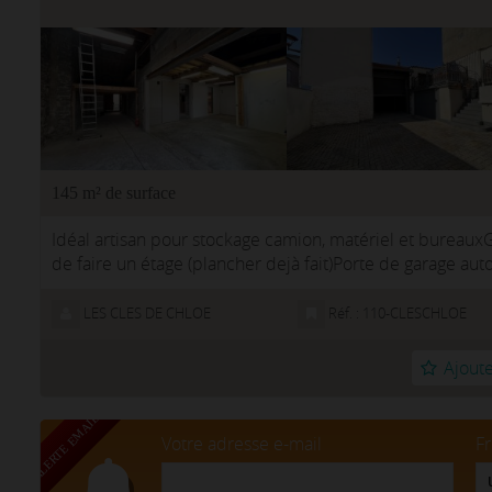
145 m² de surface
Idéal artisan pour stockage camion, matériel et bureaux
de faire un étage (plancher dejà fait)Porte de garage a
hauteurAccès piéton également Hon...
LES CLES DE CHLOE
Réf. : 110-CLESCHLOE
Ajoute
Votre adresse e-mail
F