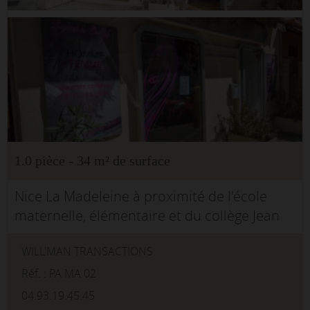
1.0 pièce - 34 m² de surface
Nice La Madeleine à proximité de l'école
maternelle, élémentaire et du collège Jean
Rostand.Local commercial en rez de
WILL'MAN TRANSACTIONS
chaussée avec vitrine, (anciennement salon
de coiffure), idéal commerces, bu...
Réf. : PA MA 02
04.93.19.45.45