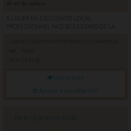
40 m² de surface
A LOUER EN EXCLUSIVITE LOCAL
PROFESSIONNEL NICE BOULEVARD DE LA
MADELEINE . Situé sur le boulevard de la
CABINET CESSIOPRO ENTREPRISES ET COMMERCES
Madeleine , un axe passant et dynamique à
l'ouest de Nice , ce local de 40 m2 béné...
Réf. : 10668
04.97.23.55.20
Lire la suite
Ajouter à ma sélection
Nice - Location local