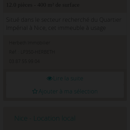
12.0 pièces - 400 m² de surface
Situé dans le secteur recherché du Quartier
Impérial à Nice, cet immeuble à usage
exclusivement professionnel offre une
Herbeth Immobilier
superficie totale de 400 m² répartie sur 3
niveaux, idéale pour des professions ...
Réf. : LP350-HERBETH
03.87.55.99.04
Lire la suite
Ajouter à ma sélection
Nice - Location local