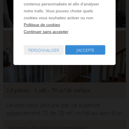
contenus personnalisés et afin d’analyser
notre trafic. Vous pouvez choisir quels
cookies vous souhaitez activer ou non.
Politique de cookies
Continuer sans accepter
PERSONNALISER
J'ACCEPTE
2.0 pièces - 1 sdb - 70 m² de surface
Laissez-vous séduire par ce superbe
appartement T2 de 70 m², niché au sein d'un
magnifique immeuble de caractère, en plein
l'Adresse - Albi Patrimoine Immobilier