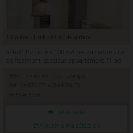
1.0 pièce - 1 sdb - 64 m² de surface
R-164615- Situé à 100 mètres du centre ville
de Réalmont, spacieux appartement T1 bis
de 63 m² avec climatisation réversible. Il se
BENAC Immobilier - Coeur Lauragais
compose d'un salon, d'une salle à manger
ouverte sur une c...
Réf. : LA4856-BENACIMMOBILIER
05.63.45.50.55
Lire la suite
Ajouter à ma sélection