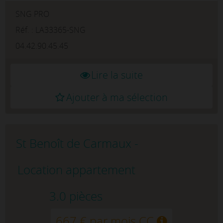
DISPOSITIF DENORMANDIEOFFRE FRAIS D
SNG PRO
AGENCE A 50 % POUR TOUTE LOCATION
AVANT FIN DE MOISMazamet est une
Réf. : LA33365-SNG
commune française, située dan...
04.42.90.45.45
Lire la suite
Ajouter à ma sélection
St Benoît de Carmaux -
Location appartement
3.0 pièces
667 € par mois CC