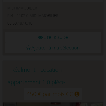
dans une colocation meublée située en rez-
MIDI IMMOBILIER
de-chaussée, dans un appartement
entièrement neuf, à seulement quelques
Réf. : 1102.0-MIDIIMMOBILIER
minute...
05.63.48.10.10
Lire la suite
Ajouter à ma sélection
Réalmont - Location
appartement 1.0 pièce
450 € par mois CC