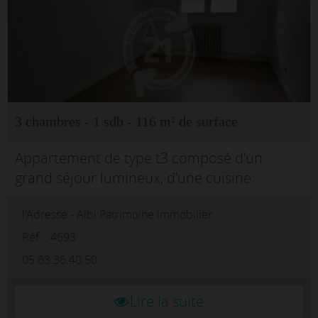
3 chambres - 1 sdb - 116 m² de surface
Appartement de type t3 composé d'un
grand séjour lumineux, d'une cuisine
partiellement équipée, d'une salle de bain ,
l'Adresse - Albi Patrimoine Immobilier
de 2 chambres spacieuses et d'une terrasse
privée semi couver...
Réf. : 4693
05.63.36.40.50
Lire la suite