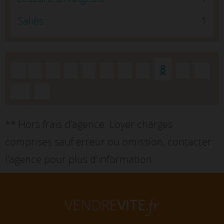
Saliès
1
8
«
1
2
3
4
5
6
7
9
...
10
»
** Hors frais d'agence. Loyer charges
comprises sauf erreur ou omission, contacter
l'agence pour plus d'information.