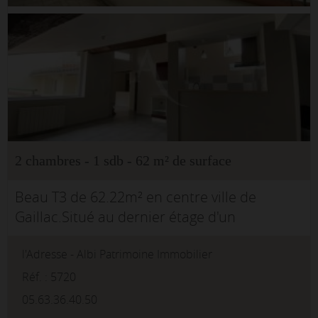
2 chambres - 1 sdb - 62 m² de surface
Beau T3 de 62.22m² en centre ville de
Gaillac.Situé au dernier étage d'un
immeuble sécurisé, cet appartement vous
l'Adresse - Albi Patrimoine Immobilier
propose une pièce de vie spacieuse avec sa
terrasse de 8m².Une cuisine indépendante
Réf. : 5720
am...
05.63.36.40.50