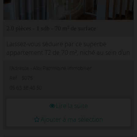
2.0 pièces - 1 sdb - 70 m² de surface
Laissez-vous séduire par ce superbe
appartement T2 de 70 m², niché au sein d'un
magnifique immeuble de caractère, en plein
l'Adresse - Albi Patrimoine Immobilier
coeur des rues piétonnes du centre
historique d'Albi.Alliant le cha...
Réf. : 5075
05.63.36.40.50
Lire la suite
Ajouter à ma sélection