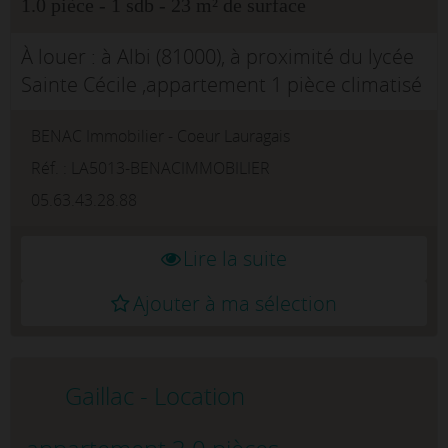
1.0 pièce - 1 sdb - 23 m² de surface
À louer : à Albi (81000), à proximité du lycée
Sainte Cécile ,appartement 1 pièce climatisé
de 23 m². Il comporte une cuisine aménagée
BENAC Immobilier - Coeur Lauragais
équipée, une salle de bains et des
toilettes.Cet appartement se s...
Réf. : LA5013-BENACIMMOBILIER
05.63.43.28.88
Lire la suite
Ajouter à ma sélection
Gaillac - Location