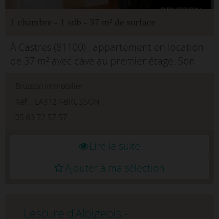
1 chambre - 1 sdb - 37 m² de surface
À Castres (81100) : appartement en location
de 37 m² avec cave au premier étage. Son
intérieur comporte une chambre et une
Brusson immobilier
salle de bains.À proximité : gares (Castres et
Labruguière), établissements s...
Réf. : LA3127-BRUSSON
05.63.72.57.57
Lire la suite
Ajouter à ma sélection
Lescure d'Albigeois -