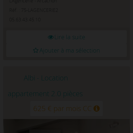
L'Agencerie - Arcachon
effet.Au rez-de-chaussée, appartement T4
entièrement meublé de 100 m² h...
Réf. : 75-LAGENCERIE2
05.63.43.45.10
Lire la suite
Ajouter à ma sélection
Albi - Location
appartement 2.0 pièces
625 € par mois CC