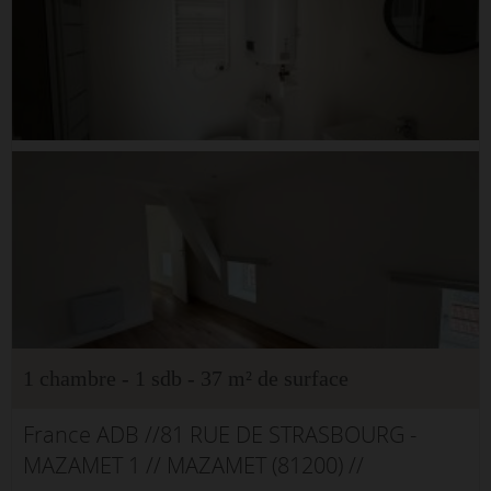
1 chambre - 1 sdb - 37 m² de surface
France ADB //81 RUE DE STRASBOURG -
MAZAMET 1 // MAZAMET (81200) //