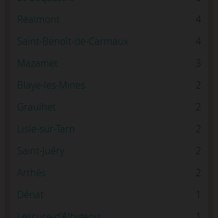
Réalmont
4
Saint-Benoît-de-Carmaux
4
Mazamet
3
Blaye-les-Mines
2
Graulhet
2
Lisle-sur-Tarn
2
Saint-Juéry
2
Arthès
2
Dénat
1
Lescure-d'Albigeois
1