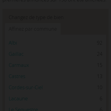
Changez de type de bien
Affinez par commune
Albi
92
Gaillac
24
Carmaux
15
Castres
13
Cordes-sur-Ciel
10
Lacaune
6
Le Sequestre
6