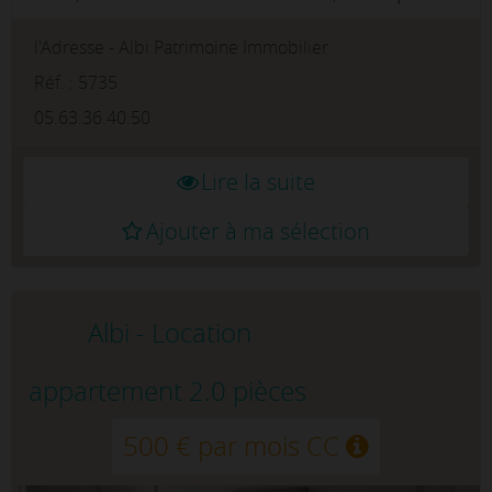
étudiant(e) ou jeune actif.Le logement se
l'Adresse - Albi Patrimoine Immobilier
compose d'une pièce de vie lumineuse avec
coin salon et espace repas, d'une ki...
Réf. : 5735
05.63.36.40.50
Lire la suite
Ajouter à ma sélection
Albi - Location
appartement 2.0 pièces
500 € par mois CC