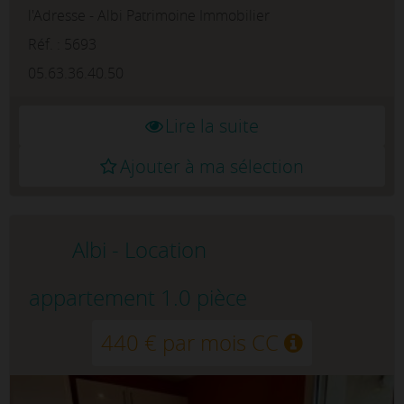
l'Adresse - Albi Patrimoine Immobilier
rénové, offrant un cadre de vie paisible et
confortable.Le logement se compose ...
Réf. : 5693
05.63.36.40.50
Lire la suite
Ajouter à ma sélection
Albi - Location
appartement 1.0 pièce
440 € par mois CC