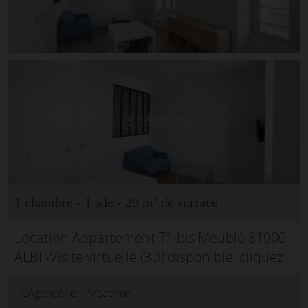
1 chambre - 1 sde - 29 m² de surface
Location Appartement T1 bis Meublé 81000
ALBI -Visite virtuelle (3D) disponible, cliquez
sur le lien prévu à cet effet.Situé au 1er
L'Agencerie - Arcachon
étage, appartement de type T1 bis