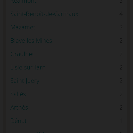
Réalmont
5
Saint-Benoît-de-Carmaux
4
Mazamet
3
Blaye-les-Mines
2
Graulhet
2
Lisle-sur-Tarn
2
Saint-Juéry
2
Saliès
2
Arthès
2
Dénat
1