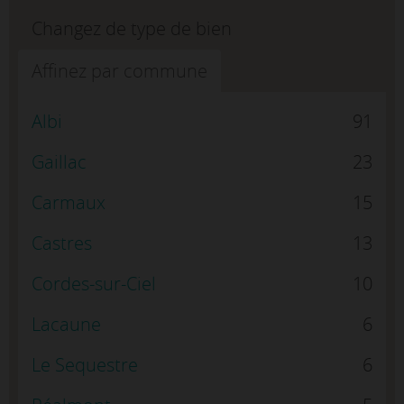
Changez de type de bien
Affinez par commune
Albi
91
Gaillac
23
Carmaux
15
Castres
13
Cordes-sur-Ciel
10
Lacaune
6
Le Sequestre
6