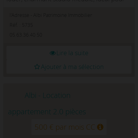
étudiant(e) ou jeune actif.Le logement se
l'Adresse - Albi Patrimoine Immobilier
compose d'une pièce de vie lumineuse avec
coin salon et espace repas, d&a...
Réf. : 5735
05.63.36.40.50
Lire la suite
Ajouter à ma sélection
Albi - Location
appartement 2.0 pièces
500 € par mois CC