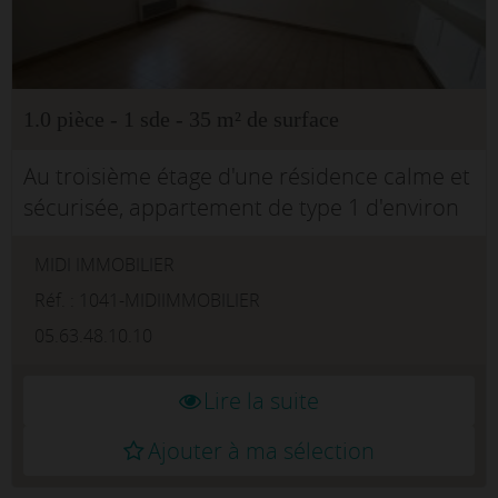
1.0 pièce - 1 sde - 35 m² de surface
Au troisième étage d'une résidence calme et
sécurisée, appartement de type 1 d'environ
35m² habitables.Vous trouverez une entrée
MIDI IMMOBILIER
avec un placard de rangement, en suivant
une pièce de vie lum...
Réf. : 1041-MIDIIMMOBILIER
05.63.48.10.10
Lire la suite
Ajouter à ma sélection