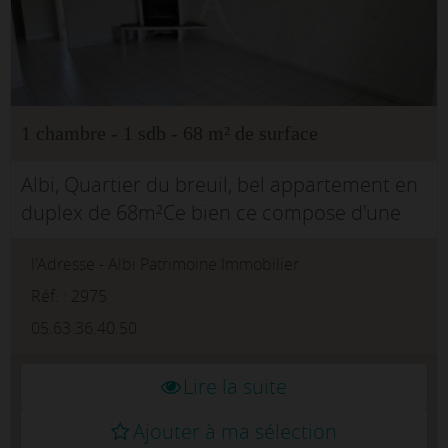
1 chambre - 1 sdb - 68 m² de surface
Albi, Quartier du breuil, bel appartement en
duplex de 68m²Ce bien ce compose d'une
grande pièce de vie, d'une cuisine séparée et
l'Adresse - Albi Patrimoine Immobilier
équipée. A l'étage un coin bureau, une salle
d'eau avec WC et une cha...
Réf. : 2975
05.63.36.40.50
Lire la suite
Ajouter à ma sélection