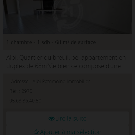
1 chambre - 1 sdb - 68 m² de surface
Albi, Quartier du breuil, bel appartement en
duplex de 68m²Ce bien ce compose d'une
grande pièce de vie, d'une cuisine séparée et
l'Adresse - Albi Patrimoine Immobilier
équipée. A l'étage un coin bureau, une salle
d'ea...
Réf. : 2975
05.63.36.40.50
Lire la suite
Ajouter à ma sélection