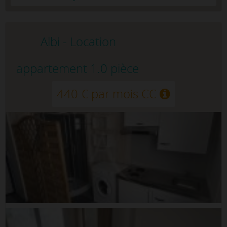
Albi - Location
appartement 1.0 pièce
440 € par mois CC