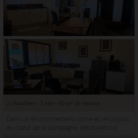
2 chambres - 1 sde - 65 m² de surface
Dans un environnement calme et verdoyant,
au coeur de la campagne, découvrez ce
charmant T3 meublé de 65 m², entièrement