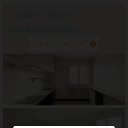
St Juéry - Location
appartement 5.0 pièces
630 € par mois CC