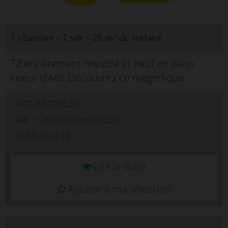
1 chambre - 1 sde - 28 m² de surface
T2 entièrement meublé et neuf en plein
coeur d'Albi.Découvrez ce magnifique
appartement T2 entièrement neuf, meublé
MIDI IMMOBILIER
avec goût et offrant des prestations de
qualité, idéalement situé en plein cent...
Réf. : 1163-MIDIIMMOBILIER
05.63.48.10.10
Lire la suite
Ajouter à ma sélection