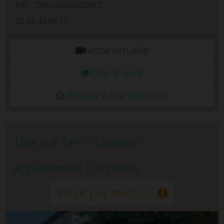
entièrement meublé et refait à neu...
Réf. : 286-LAGENCERIE2
05.63.43.45.10
visite virtuelle
Lire la suite
Ajouter à ma sélection
Lisle sur Tarn - Location
appartement 3.0 pièces
990 € par mois CC