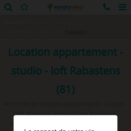
Vous êtes ici :
Accueil
›
Location
›
Appartement - Studio - Loft
›
Rabastens
Location appartement -
studio - loft Rabastens
(81)
Annonces de location appartements - studios -
lofts d'agences immobilières Rabastens.
Rechercher et louer votre appartement -