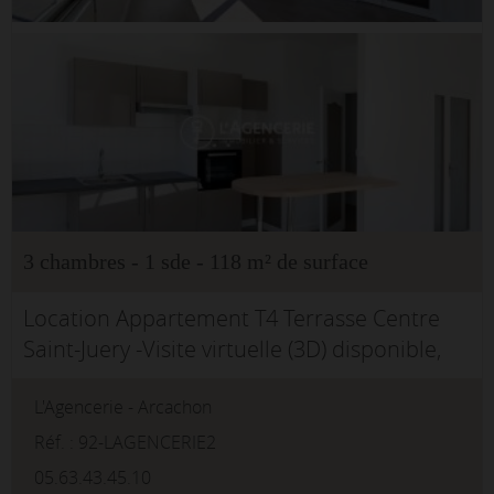
3 chambres - 1 sde - 118 m² de surface
Location Appartement T4 Terrasse Centre
Saint-Juery -Visite virtuelle (3D) disponible,
cliquez sur le lien prévu à cet effet.Cet
L'Agencerie - Arcachon
appartement, s'ouvre sur une entrée de
11.95 m² menant à un bureau...
Réf. : 92-LAGENCERIE2
05.63.43.45.10