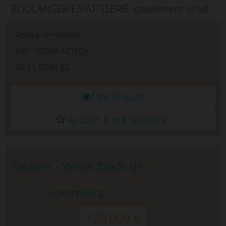
BOULANGERIE/PATISSERIE idéalement situé
dans l'une des rues les plus commerçantes
Azteca Immobilier
de CAMBRAI (axe passant, place piétonne et
parking devant l'établissem...
Réf. : VF063-AZTECA
09.81.50.60.60
Lire la suite
Ajouter à ma sélection
Eaunes - Vente fonds de
commerce
120 000 €