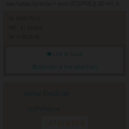
bar/tabac/presse/+ jeux (FDJ/PMU), 60 m², à
BarrauxIdéalement situé en plein centre de
GL IMMO PLUS
la commune de Barraux (38530), ce
commerce situé en rez-de-chaussée se
Réf. : 81-GLIMM
compo...
06.15.06.05.46
Lire la suite
Ajouter à ma sélection
- Vente fonds de
commerce
147 018,59 €