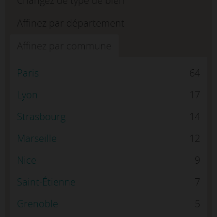
Changez de type de bien
Affinez par département
Affinez par commune
Paris
64
Lyon
17
Strasbourg
14
Marseille
12
Nice
9
Saint-Étienne
7
Grenoble
5