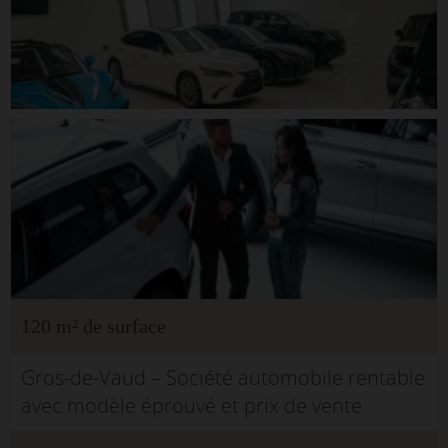
120 m² de surface
Gros-de-Vaud – Société automobile rentable
avec modèle éprouvé et prix de vente
réajustéUne opportunité rare d'acquérir une