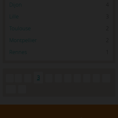
Dijon
4
Lille
3
Toulouse
2
Montpellier
2
Rennes
1
3
«
1
2
4
5
6
7
8
9
...
10
»