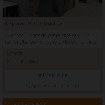
4.0 pièces - 100 m² de surface
À vendre : Fonds de commerce salon de
coiffure/barbier en centre-ville de Tournus.
Emplacement de premier choix, clientèle
LAFFORT
fidélisée. Local d'environ 100 m2,
entièrement rénové il y a 4 ans (41 0...
Réf. : 1481_108055
Lire la suite
Ajouter à ma sélection
Votre adresse e-mail