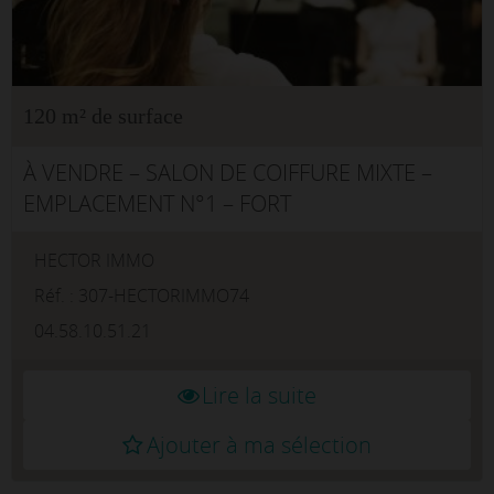
120 m² de surface
À VENDRE – SALON DE COIFFURE MIXTE –
EMPLACEMENT N°1 – FORT
POTENTIELImplantez votre activité dans un
HECTOR IMMO
salon reconnu, bénéficiant d'un
emplacement stratégique au coeur d'un
Réf. : 307-HECTORIMMO74
secteur commerçant...
04.58.10.51.21
Lire la suite
Ajouter à ma sélection