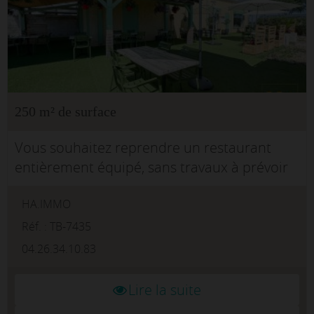
250 m² de surface
Vous souhaitez reprendre un restaurant
entièrement équipé, sans travaux à prévoir
et bénéficiant d'un fort potentiel de
HA.IMMO
développement ?Découvrez La Table Corse,
un établissement reconnu situé à E...
Réf. : TB-7435
04.26.34.10.83
Lire la suite