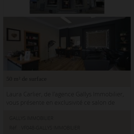
50 m² de surface
Laura Carlier, de l'agence Gallys Immobilier,
vous présente en exclusivité ce salon de
coiffure 'clé en main' idéalement situé à
GALLYS IMMOBILIER
Yutz.Installé sur une rue passante et
dynamique, ce salo...
Réf. : VF048-GALLYS IMMOBILIER