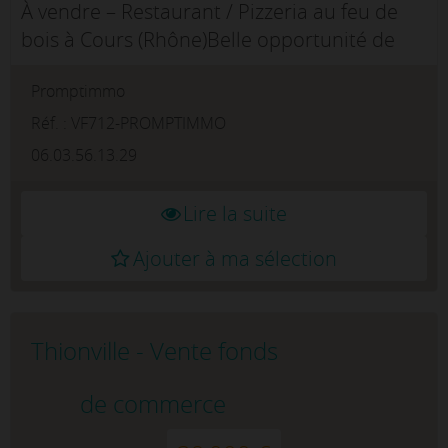
À vendre – Restaurant / Pizzeria au feu de
bois à Cours (Rhône)Belle opportunité de
reprise d'un restaurant-pizzeria implanté
Promptimmo
depuis 1995 au coeur de Cours, une ville
agréable et dynamique, au Co...
Réf. : VF712-PROMPTIMMO
06.03.56.13.29
Lire la suite
Ajouter à ma sélection
Thionville - Vente fonds
de commerce