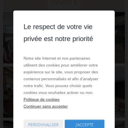
39 000 €
Le respect de votre vie
privée est notre priorité
Notre site Internet et nos partenaires
utilisent des cookies pour améliorer votre
expérience sur le site, vous proposer des
contenus personnalisés et afin d’analyser
notre trafic. Vous pouvez choisir quels
cookies vous souhaitez activer ou non.
Politique de cookies
Continuer sans accepter
PERSONNALISER
J'ACCEPTE