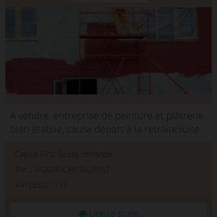
A vendre, entreprise de peinture et plâtrerie
bien établie, cause départ à la retraiteSuite
à un départ à la retraite, nous proposons la
Capital First Suisse romande
reprise d'une entreprise active dans le
secteur de l'...
Réf. : VF2015-CAPITALFIRST
+41263211113
Lire la suite