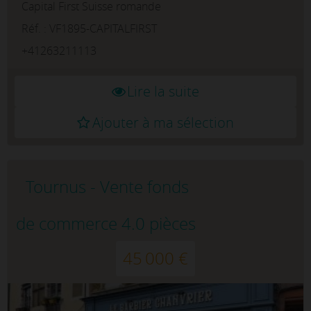
Capital First Suisse romande
entreprise performante dans le secteur
automobileÀ la suite d'une ...
Réf. : VF1895-CAPITALFIRST
+41263211113
Lire la suite
Ajouter à ma sélection
Tournus - Vente fonds
de commerce 4.0 pièces
45 000 €