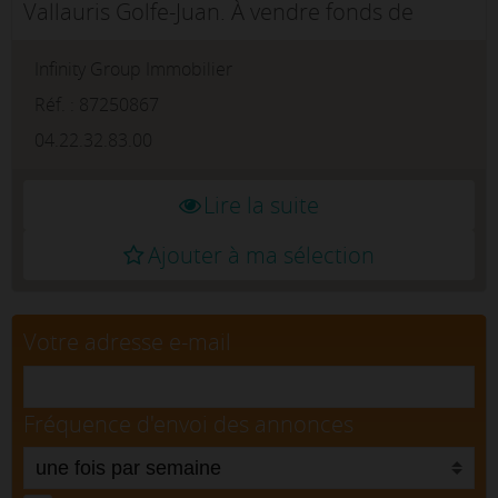
Vallauris Golfe-Juan. À vendre fonds de
commerce de restaurant pizzeria
Infinity Group Immobilier
immédiatement exploitable, idéalement
situé dans un secteur dynamique à fort
Réf. : 87250867
passage avec u...
04.22.32.83.00
Lire la suite
Ajouter à ma sélection
Votre adresse e-mail
Fréquence d'envoi des annonces