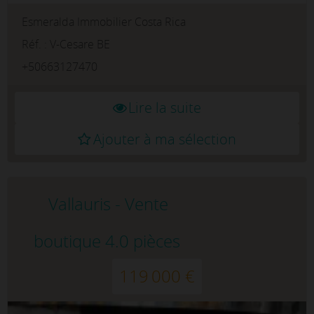
trouve entre les stations balnéaire de
Esmeralda Immobilier Costa Rica
Tamarindo et Flamingo, les principales
destinations des séjours au bord de me...
Réf. : V-Cesare BE
+50663127470
Lire la suite
Ajouter à ma sélection
Vallauris - Vente
boutique 4.0 pièces
119 000 €