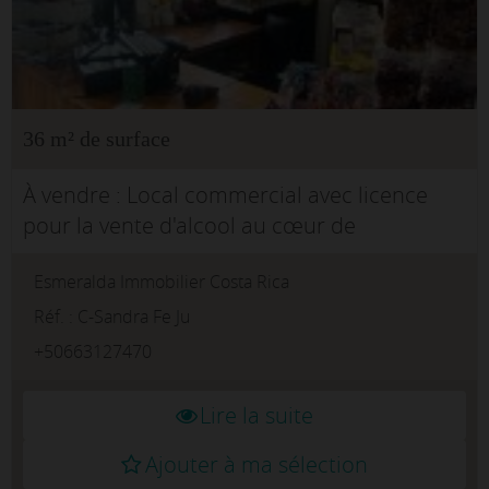
36 m² de surface
À vendre : Local commercial avec licence
pour la vente d'alcool au cœur de
Tamarindo. Cette propriété offre une
Esmeralda Immobilier Costa Rica
opportunité inégalée pour entreprendre et
développer une entreprise prospère dans
Réf. : C-Sandra Fe Ju
u...
+50663127470
Lire la suite
Ajouter à ma sélection