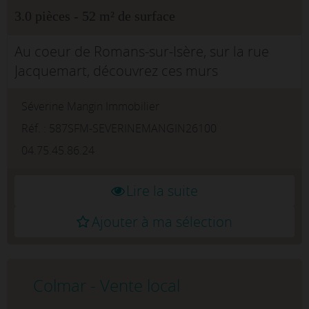
3.0 pièces - 52 m² de surface
Au coeur de Romans-sur-Isère, sur la rue
Jacquemart, découvrez ces murs
commerciaux à vendre, proposés libres de
Séverine Mangin Immobilier
toute occupation et sans bail commercial en
cours.Accessible de plain-pied, ce local co...
Réf. : 587SFM-SEVERINEMANGIN26100
04.75.45.86.24
Lire la suite
Ajouter à ma sélection
Colmar - Vente local