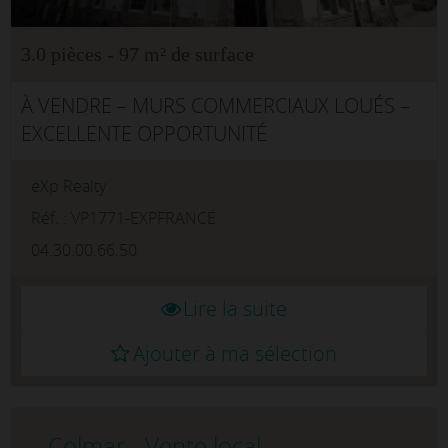
3.0 pièces - 97 m² de surface
À VENDRE – MURS COMMERCIAUX LOUÉS –
EXCELLENTE OPPORTUNITÉ
D'INVESTISSEMENTLocal commercial de 97
eXp Realty
m² – Locataire en place depuis plus de 17
ansInvestisseurs, ne manquez pas cette
Réf. : VP1771-EXPFRANCE
opportunité d&ap...
04.30.00.66.50
Lire la suite
Ajouter à ma sélection
Colmar - Vente local