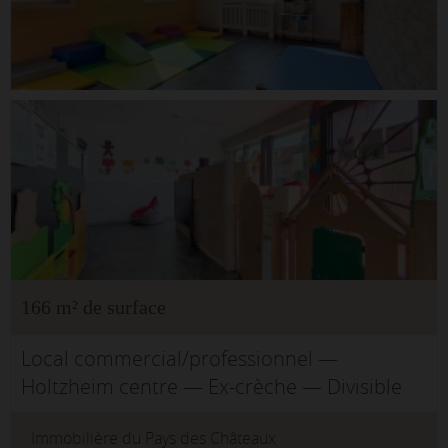
166 m² de surface
Local commercial/professionnel —
Holtzheim centre — Ex-crèche — Divisible
en 3 unités — 299 000 € FAIIdéalement situé
Immobilière du Pays des Châteaux
au coeur de Holtzheim, rue du Lieutenant