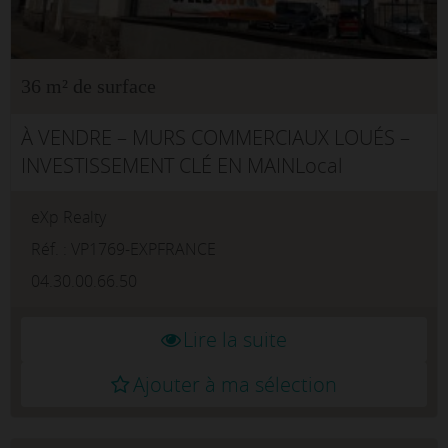
36 m² de surface
À VENDRE – MURS COMMERCIAUX LOUÉS –
INVESTISSEMENT CLÉ EN MAINLocal
commercial de 36 m² – Locataire en place
eXp Realty
(restauration rapide)Investissez dans un actif
immobilier offrant des revenus locatifs
Réf. : VP1769-EXPFRANCE
immé...
04.30.00.66.50
Lire la suite
Ajouter à ma sélection