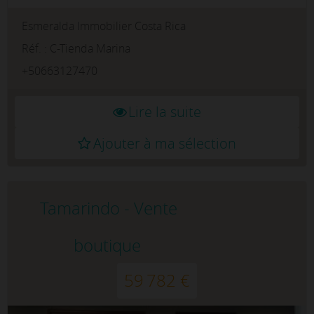
destinations les plus prestigieuses de la «
Esmeralda Immobilier Costa Rica
Gold Coast du Costa Rica ». Situé dans la
nouvelle Marina Flamingo, ce magasin...
Réf. : C-Tienda Marina
+50663127470
Lire la suite
Ajouter à ma sélection
Tamarindo - Vente
boutique
59 782 €