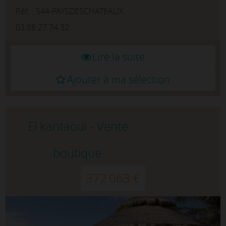
l'Espagnol, à proximité immédiate de...
Réf. : 544-PAYSDESCHATEAUX
03.88.27.74.32
Lire la suite
Ajouter à ma sélection
El kantaoui - Vente
boutique
372 063 €