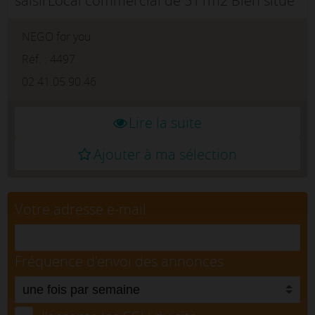
saisirLocal commercial de 511m2 Bien situé
sur un emplacement stratégique, à
NEGO for you
seulement 2 minutes de l'hyper centre
angevin et sur un axe de passage ...
Réf. : 4497
02.41.05.90.46
Lire la suite
Ajouter à ma sélection
Votre adresse e-mail
Fréquence d'envoi des annonces