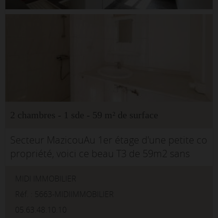
2 chambres - 1 sde - 59 m² de surface
Secteur MazicouAu 1er étage d'une petite co
propriété, voici ce beau T3 de 59m2 sans
travaux, il est composé d'une cuisine
MIDI IMMOBILIER
ouverte sur le séjour, d'un wc indépendant,
d'une salle d...
Réf. : 5663-MIDIIMMOBILIER
05.63.48.10.10