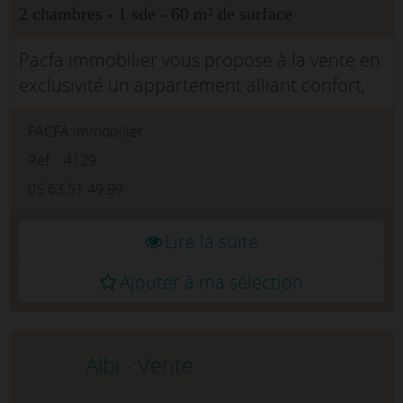
2 chambres - 1 sde - 60 m² de surface
Pacfa immobilier vous propose à la vente en
exclusivité un appartement alliant confort,
praticité et emplacement
PACFA Immobilier
stratégique.Découvrez ce T3 de 59,75 m²
situé au 1er étage d'une résidence de seul...
Réf. : 4129
05.63.51.49.99
Lire la suite
Ajouter à ma sélection
Albi - Vente