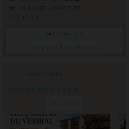
commodités. Cet appartement T1/2 est
Réf. : VA16443-BENACIMMOBILIER
niché au ...
05.63.43.28.88
Lire la suite
Ajouter à ma sélection
Albi - Vente
appartement 3.0 pièces
185 000 €