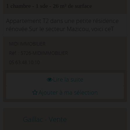
1 chambre - 1 sde - 26 m² de surface
Appartement T2 dans une petite résidence
rénovée.Sur le secteur Mazicou, voici ceT
appartement de 26 m2 se composant d'une
MIDI IMMOBILIER
cuisine ouverte sur le séjour, d'une salle
d'eau, d'un wc...
Réf. : 5726-MIDIIMMOBILIER
05.63.48.10.10
Lire la suite
Ajouter à ma sélection
Gaillac - Vente