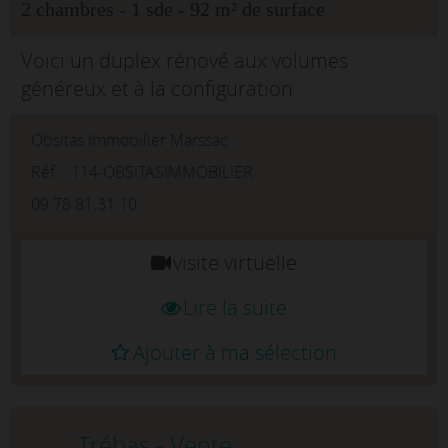
2 chambres - 1 sde - 92 m² de surface
Voici un duplex rénové aux volumes
généreux et à la configuration
modulableDéveloppant environ 92 m², cet
Obsitas Immobilier Marssac
appartement en duplex entièrement rénové
offre une organisation originale et
Réf. : 114-OBSITASIMMOBILIER
fonctionnelle, id...
09.78.81.31.10
visite virtuelle
Lire la suite
Ajouter à ma sélection
Trébas - Vente