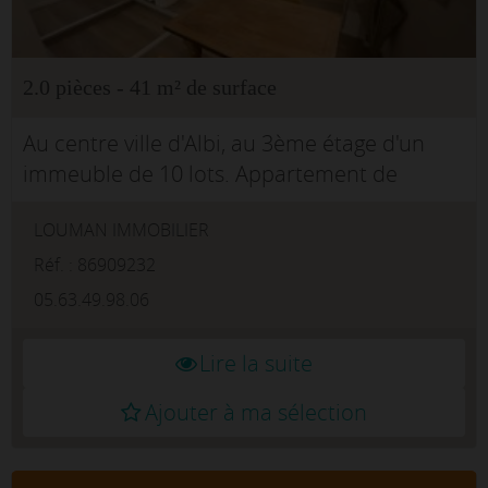
2.0 pièces - 41 m² de surface
Au centre ville d'Albi, au 3ème étage d'un
immeuble de 10 lots. Appartement de
caractère meublé de type loft, très lumineux,
LOUMAN IMMOBILIER
d'une surface 'Carrez' de 41 m2, vous offrant
une ...
Réf. : 86909232
05.63.49.98.06
Lire la suite
Ajouter à ma sélection