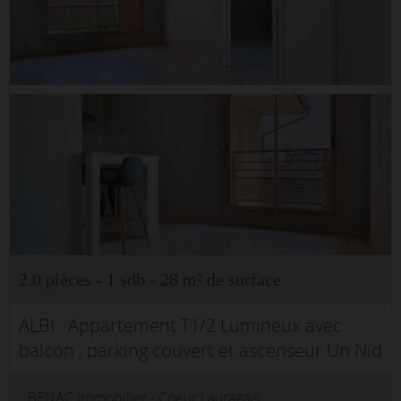
2.0 pièces - 1 sdb - 28 m² de surface
ALBI : Appartement T1/2 Lumineux avec
balcon , parking couvert et ascenseur.Un Nid
Douillet au Coeur d'un Immeuble
BENAC Immobilier - Coeur Lauragais
idéalement situé proche de toutes