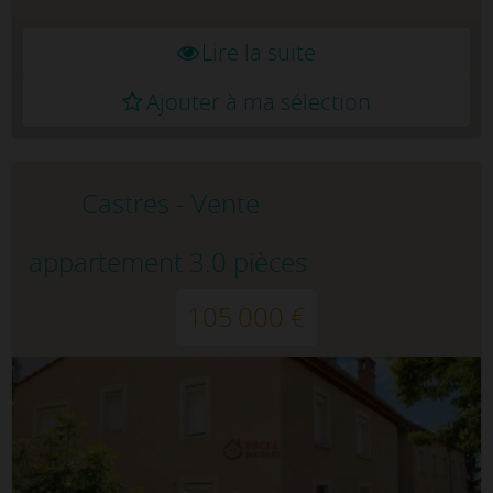
Lire la suite
Ajouter à ma sélection
Castres - Vente
appartement 3.0 pièces
105 000 €