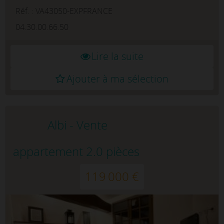
baigné de lumière, est doté ...
Réf. : VA43050-EXPFRANCE
04.30.00.66.50
Lire la suite
Ajouter à ma sélection
Albi - Vente
appartement 2.0 pièces
119 000 €