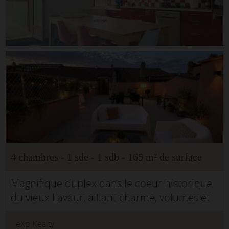
4 chambres - 1 sde - 1 sdb - 165 m² de surface
Magnifique duplex dans le coeur historique
du vieux Lavaur, alliant charme, volumes et
luminosité. Sans vis-à-vis et avec une vue
eXp Realty
très dégagée, cet appartement traversant,