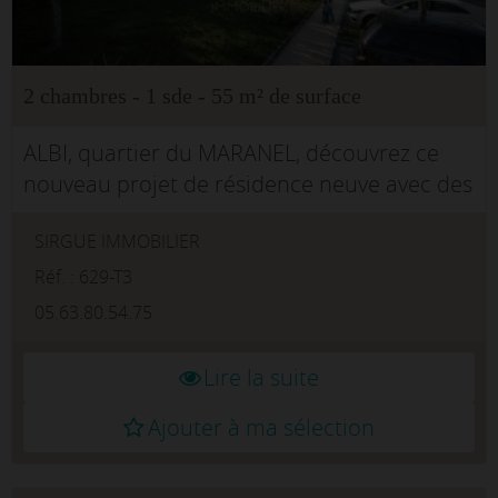
2 chambres - 1 sde - 55 m² de surface
ALBI, quartier du MARANEL, découvrez ce
nouveau projet de résidence neuve avec des
appartements T3 avec terrasse généreuse et
SIRGUE IMMOBILIER
parking . Vous apprécierez son quartier
calme tout en restant proche du c...
Réf. : 629-T3
05.63.80.54.75
Lire la suite
Ajouter à ma sélection