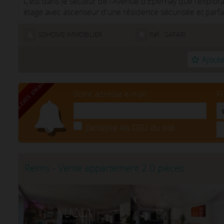
C'est dans le secteur de l'Avenue d'Epernay que l'expl
étage avec ascenseur d'une résidence sécurisée et parf
dévoile...
SOHOME IMMOBILIER
Réf. : SAFARI
Ajoute
Votre adresse e-mail
F
J'accepte les CGU du site.
Reims - Vente appartement 2.0 pièces