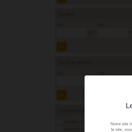
Surface
Min :
Max :
m²
m
OK
Surface terrain
Min :
Max :
m²
m
OK
Le
Commodités
meublé (3)
Notre site 
ascenseur (37)
le site, vo