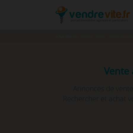
Vous êtes ici :
Accueil
›
Vente
›
Appartement -
Vente 
Annonces de vente 
Rechercher et achat vo