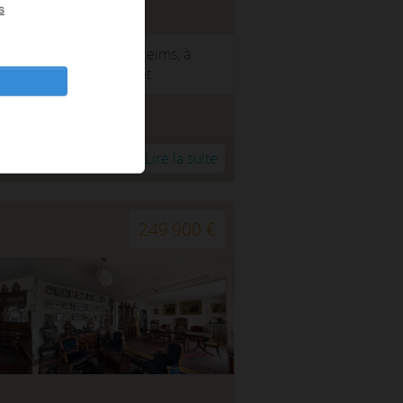
s
ue Camille Lenoir à Reims, à
ommodités, découvrez cet
03.26.40.39.39
r à ma sélection
Lire la suite
249 900 €