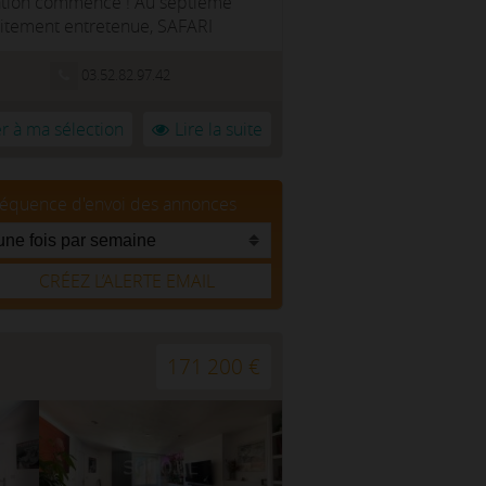
oration commence ! Au septième
aitement entretenue, SAFARI
03.52.82.97.42
r à ma sélection
Lire la suite
réquence d'envoi des annonces
CRÉEZ L’ALERTE EMAIL
171 200 €