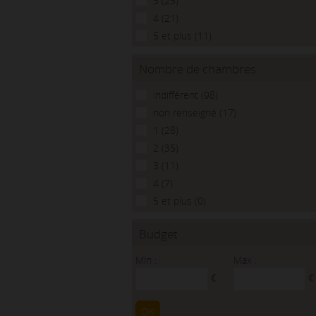
3 (23)
4 (21)
5 et plus (11)
Nombre de chambres
indifférent (98)
non renseigné (17)
1 (28)
2 (35)
3 (11)
4 (7)
5 et plus (0)
Budget
Min :
Max :
€
€
OK