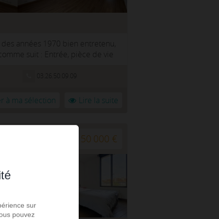
 des années 1970 bien entretenu,
mme suit : Entrée, pièce de vie
03.26.50.09.09
r à ma sélection
Lire la suite
150 000 €
ité
périence sur
 Vous pouvez