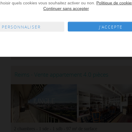
choisir quels cookies vous souhaitez activer ou non.
Politique de cookie
1 chambre - 53 m² de surface
Continuer sans accepter
EN EXCLUSIVITE -TYPE 2 SECTEUR CAMILLE LENOIRSitué r
proximité immédiate du centre-ville et de toutes les c
PERSONNALISER
J'ACCEPTE
appartement de type 2 d'une superf...
LES CLEFS DE L'IMMOBILIER Reims Buirette
Réf. : 4916
Ajoute
Reims - Vente appartement 4.0 pièces
2 chambres - 1 sde - 1 sdb - 97 m² de surface