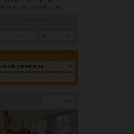
mmeuble de 1900, nous vous
enseur. Il se compose d'une
01.42.78.17.78
r à ma sélection
Lire la suite
réquence d'envoi des annonces
CRÉEZ L’ALERTE EMAIL
600 000 €