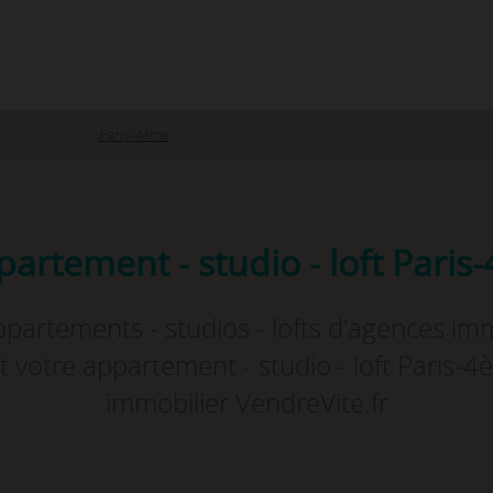
 Studio - Loft
›
Paris-4ème
artement - studio - loft Paris
artements - studios - lofts d'agences im
 votre appartement - studio - loft Paris-4
immobilier VendreVite.fr