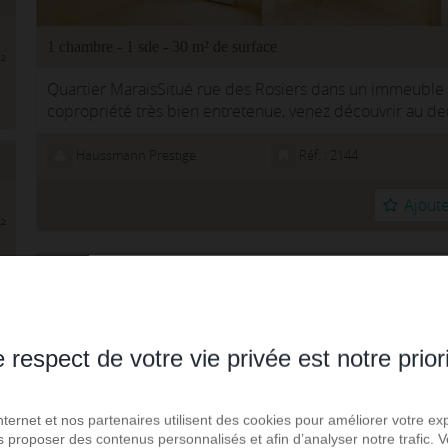
1 chambre - 1 sde - 30 m² de surface
²
Quartier MaraisSitué rue des Rosiers dans un immeuble
copropriété très bien entretenue, venez découvrir au d
appartement 2 pièces de 27 m2 ...
Haussmann Prestige
Réf. : 2144
Ajoute
²
Paris 4ème - Vente appartement 2.0 pièces
 respect de votre vie privée est notre prior
Internet et nos partenaires utilisent des cookies pour améliorer votre ex
us proposer des contenus personnalisés et afin d’analyser notre trafic.