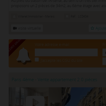
Au pied du bassin de l'Arsenal, au sein d'un très bel i
proposons un 2 pièces de 34m2, au 6ème étage avec asc
entrée, d'une piè...
Villaret Immobilier - Marais
Réf. : LC0434
visite virtuelle
Ajoute
Votre adresse e-mail
F
J'accepte les CGU du site.
Paris 4ème - Vente appartement 2.0 pièces