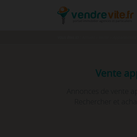
Vous êtes ici :
Accueil
›
Vente
›
Appartement -
Vente app
Annonces de vente app
Rechercher et achat