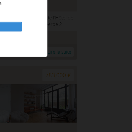
s
u Marais à proximité de l'Hôtel de
n calme et lumineux. Superbe 2
01.30.83.16.16
r à ma sélection
Lire la suite
783 000 €