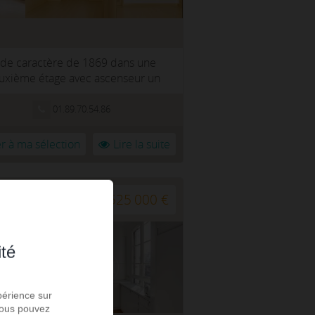
 de caractère de 1869 dans une
euxième étage avec ascenseur un
01.89.70.54.86
r à ma sélection
Lire la suite
525 000 €
ité
périence sur
 Vous pouvez