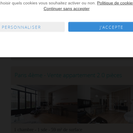
choisir quels cookies vous souhaitez activer ou non.
Politique de cookie
1 chambre - 1 sdb - 36 m² de surface
Continuer sans accepter
PARIS LE MARAIS APPARTEMENT Dans le vivant quartier d
VilleAu dernier étage sans vis-à-vis, appartement ancie
PERSONNALISER
J'ACCEPTE
pièces spacieux refai...
Cabinet Mansart
Réf. : 1480
Ajoute
Paris 4ème - Vente appartement 2.0 pièces
1 chambre - 1 sde - 59 m² de surface