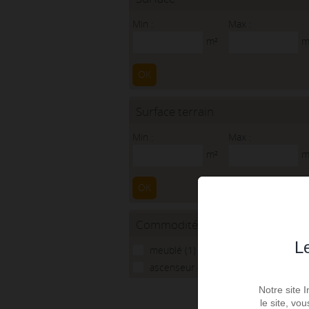
Min :
Max :
m²
m
OK
Surface terrain
Min :
Max :
m²
m
OK
Commodités
Le
meublé (1)
ascenseur (5)
Notre site 
le site, vo