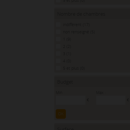
5 et plus (0)
Nombre de chambres
indifférent (17)
non renseigné (5)
1 (9)
2 (2)
3 (1)
4 (0)
5 et plus (0)
Budget
Min :
Max :
€
€
OK
Surface