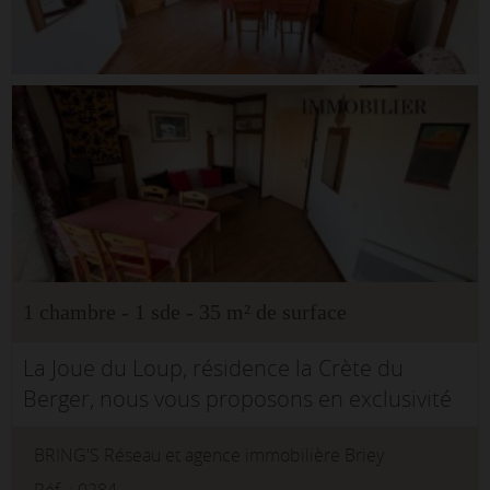
1 chambre - 1 sde - 35 m² de surface
La Joue du Loup, résidence la Crète du
Berger, nous vous proposons en exclusivité
ce grand T2 de 35 m² situé en rez-de-
BRING'S Réseau et agence immobilière Briey
chaussée.Il se compose d'une entrée avec
Réf. : 0284-.