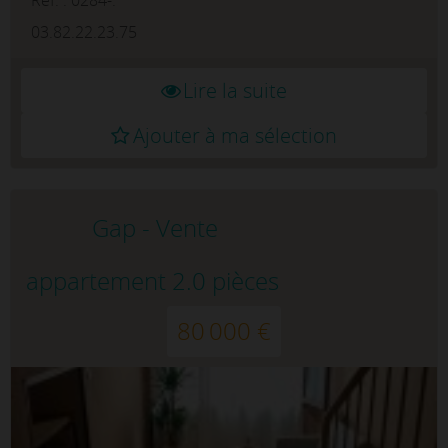
coin montagne, une chambre indépend...
03.82.22.23.75
Lire la suite
Ajouter à ma sélection
Gap - Vente
appartement 2.0 pièces
80 000 €