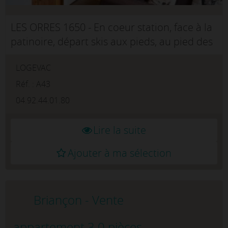
LES ORRES 1650 - En coeur station, face à la
patinoire, départ skis aux pieds, au pied des
commerces et animations, studio en
LOGEVAC
exposition plein sud, vue dégagée sur la
montagne, studio équipé pour 4 pe...
Réf. : A43
04.92.44.01.80
Lire la suite
Ajouter à ma sélection
Briançon - Vente
appartement 3.0 pièces