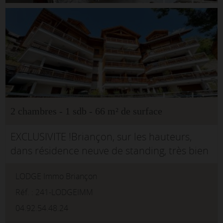
2 chambres - 1 sdb - 66 m² de surface
EXCLUSIVITE !Briançon, sur les hauteurs,
dans résidence neuve de standing, très bien
exposée, au calme, bel et vaste appartement
LODGE Immo Briançon
T3 avec terrasse Sud :entrée avec nombreux
rangements, séjour avec joli...
Réf. : 241-LODGEIMM
04.92.54.48.24