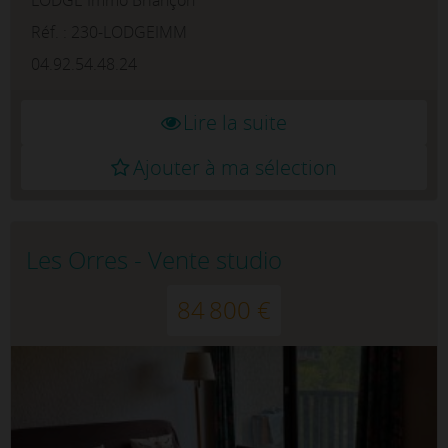
personnes), salle d'eau avec wc, pièce de vie
vitrée avec ...
Réf. : 230-LODGEIMM
04.92.54.48.24
Lire la suite
Ajouter à ma sélection
Les Orres - Vente studio
84 800 €