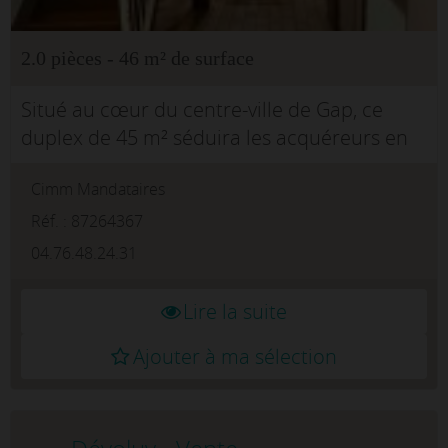
2.0 pièces - 46 m² de surface
Situé au cœur du centre-ville de Gap, ce
duplex de 45 m² séduira les acquéreurs en
quête d'un bien à fort potentiel.Réparti sur
Cimm Mandataires
deux niveaux, il offre de nombreuses
possibilités d'aménagemen...
Réf. : 87264367
04.76.48.24.31
Lire la suite
Ajouter à ma sélection