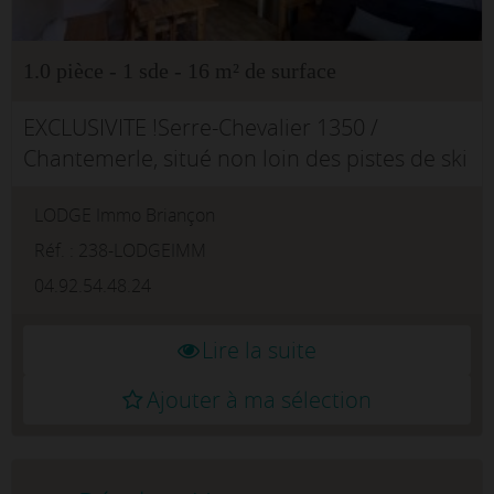
1.0 pièce - 1 sde - 16 m² de surface
EXCLUSIVITE !Serre-Chevalier 1350 /
Chantemerle, situé non loin des pistes de ski
et des commerces, dans petite résidence, en
LODGE Immo Briançon
dernier étage avec ascenseur, coquet Studio
rénové comprenant :entrée avec...
Réf. : 238-LODGEIMM
04.92.54.48.24
Lire la suite
Ajouter à ma sélection