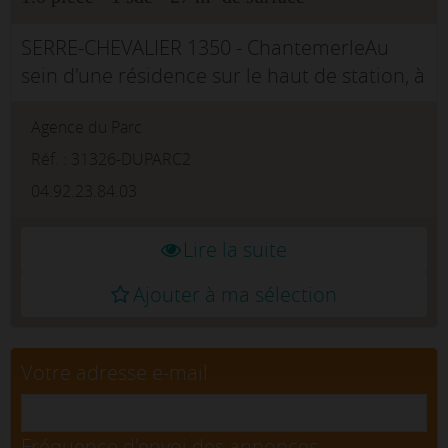
SERRE-CHEVALIER 1350 - ChantemerleAu
sein d'une résidence sur le haut de station, à
deux pas de la navette skieurs ou à 10min à
Agence du Parc
pieds des commerces et des remontées
mécaniques, ce studio + coin m...
Réf. : 31326-DUPARC2
04.92.23.84.03
Lire la suite
Ajouter à ma sélection
Votre adresse e-mail
Fréquence d'envoi des annonces