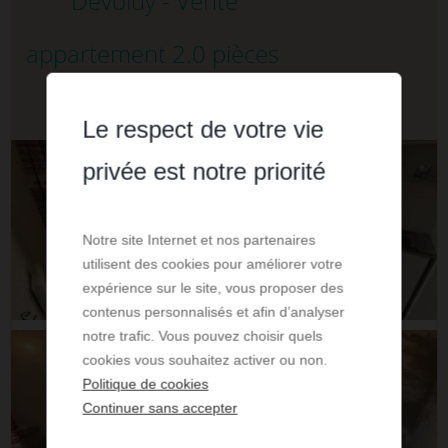
Dévoluy - Vente
appartement 2.0 pièces
107 500 €
Le respect de votre vie
privée est notre priorité
Notre site Internet et nos partenaires
utilisent des cookies pour améliorer votre
expérience sur le site, vous proposer des
contenus personnalisés et afin d’analyser
notre trafic. Vous pouvez choisir quels
cookies vous souhaitez activer ou non.
Politique de cookies
Continuer sans accepter