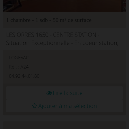
1 chambre - 1 sdb - 50 m² de surface
LES ORRES 1650 - CENTRE STATION -
Situation Exceptionnelle - En coeur station,
au dessus du centre commercial, départ skis
LOGEVAC
aux pieds, à 2 minutes du pole sportif
innovation, en étage élevé bénéficiant...
Réf. : A24
04.92.44.01.80
Lire la suite
Ajouter à ma sélection