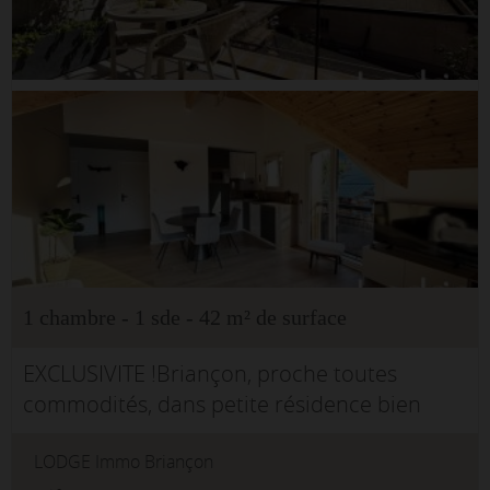
1 chambre - 1 sde - 42 m² de surface
EXCLUSIVITE !Briançon, proche toutes
commodités, dans petite résidence bien
entretenue, superbe et lumineux T2 avec 2
LODGE Immo Briançon
terrasses, entièrement rénové avec