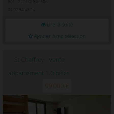
matériaux de qualité.Hall d'entrée, très b...
Réf. : 242-LODGEIMM
04.92.54.48.24
Lire la suite
Ajouter à ma sélection
St Chaffrey - Vente
appartement 1.0 pièce
99 000 €