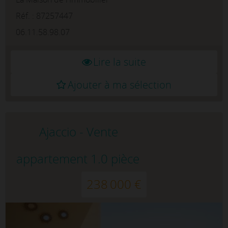
T4 d'environ 89 m² offre un cadre de vie
agréable et paisible.L&a...
Réf. : 87257447
06.11.58.98.07
Lire la suite
Ajouter à ma sélection
Ajaccio - Vente
appartement 1.0 pièce
238 000 €