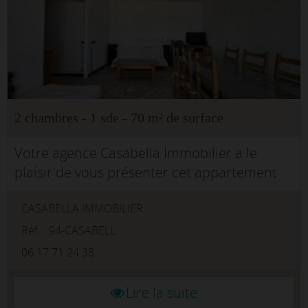
2 chambres - 1 sde - 70 m² de surface
Votre agence Casabella Immobilier a le
plaisir de vous présenter cet appartement
T3 de 70 m² à vendre sur Ajaccio.Situé au 7?
CASABELLA IMMOBILIER
étage d'une résidence avec ascenseur, ce
logement séduit par sa lumin...
Réf. : 94-CASABELL
06.17.71.24.38
Lire la suite