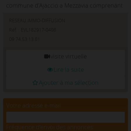
commune d'Ajaccio a Mezzavia comprenant
une cuisine équipée, double vitrage , volet
RESEAU IMMO-DIFFUSION
électrique , climatisation et petit balcon.
Parking privée dans la ...
Réf. : EVL182917-0408
09.74.53.13.81
visite virtuelle
Lire la suite
Ajouter à ma sélection
Votre adresse e-mail
Fréquence d'envoi des annonces