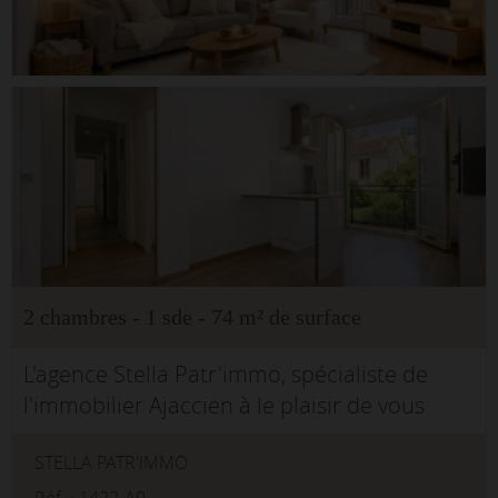
2 chambres - 1 sde - 74 m² de surface
L'agence Stella Patr'immo, spécialiste de
l'immobilier Ajaccien à le plaisir de vous
présenter en exclusivité cet appartement T3
STELLA PATR'IMMO
de 74 m², situé à l'entrée du centre ville d'A...
Réf. : 1422-A9