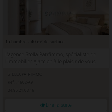
1 chambre - 40 m² de surface
L'agence Stella Patr'immo, spécialiste de
l'immobilier Ajaccien à le plaisir de vous
emmener au coeur de la vieille ville
STELLA PATR'IMMO
d'Ajaccio, dans la très recherchée rue du Roi
de Rome, ven...
Réf. : 1902-A9
04.95.21.08.19
Lire la suite