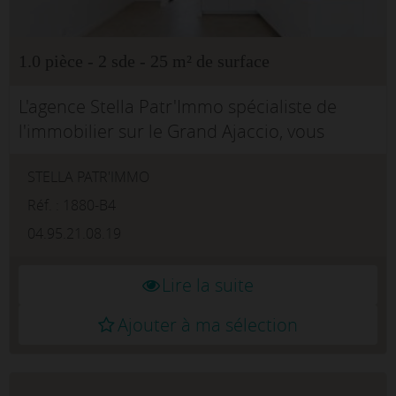
1.0 pièce - 2 sde - 25 m² de surface
L'agence Stella Patr'Immo spécialiste de
l'immobilier sur le Grand Ajaccio, vous
propose en exclusivité à la vente ce
STELLA PATR'IMMO
charmant studio situé au sein de la
résidence Les Marines, à Tiucci...
Réf. : 1880-B4
04.95.21.08.19
Lire la suite
Ajouter à ma sélection