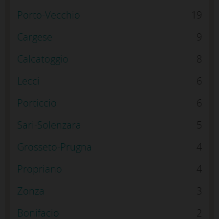
Porto-Vecchio
19
Cargese
9
Calcatoggio
8
Lecci
6
Porticcio
6
Sari-Solenzara
5
Grosseto-Prugna
4
Propriano
4
Zonza
3
Bonifacio
2