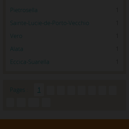
Pietrosella
1
Sainte-Lucie-de-Porto-Vecchio
1
Vero
1
Alata
1
Eccica-Suarella
1
Pages :
1
2
3
4
5
6
7
8
9
...
10
»