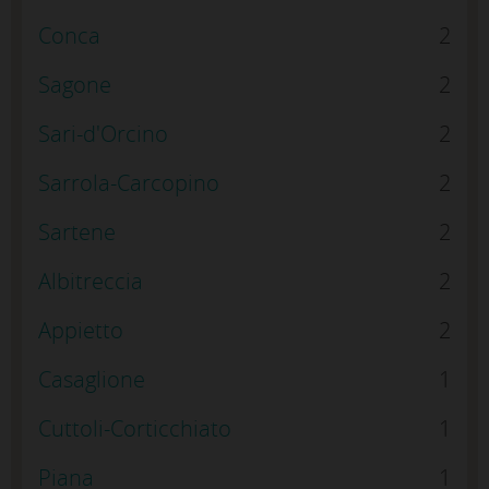
Conca
2
Sagone
2
Sari-d'Orcino
2
Sarrola-Carcopino
2
Sartene
2
Albitreccia
2
Appietto
2
Casaglione
1
Cuttoli-Corticchiato
1
Piana
1