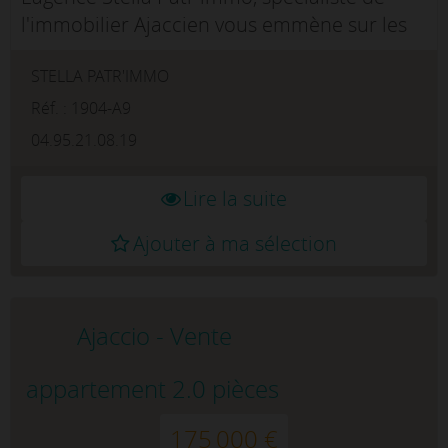
l'immobilier Ajaccien vous emmène sur les
hauteurs très recherchées du Milelli, dans
STELLA PATR'IMMO
une résidence confidentielle au charme
absolu. Ce duplex T...
Réf. : 1904-A9
04.95.21.08.19
Lire la suite
Ajouter à ma sélection
Ajaccio - Vente
appartement 2.0 pièces
175 000 €