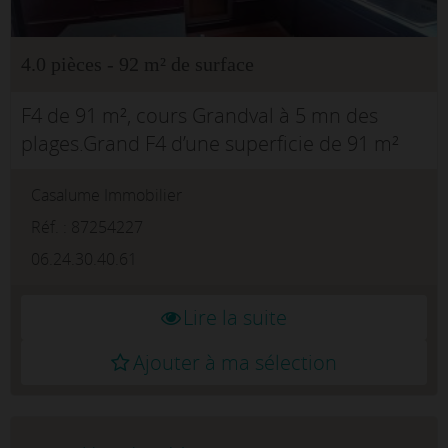
4.0 pièces - 92 m² de surface
F4 de 91 m², cours Grandval à 5 mn des
plages.Grand F4 d’une superficie de 91 m²
habitables, l’appartement est situé sur le
Casalume Immobilier
cours Grandval, situation parfaite, alliant
tranquillité et proximité de tou...
Réf. : 87254227
06.24.30.40.61
Lire la suite
Ajouter à ma sélection