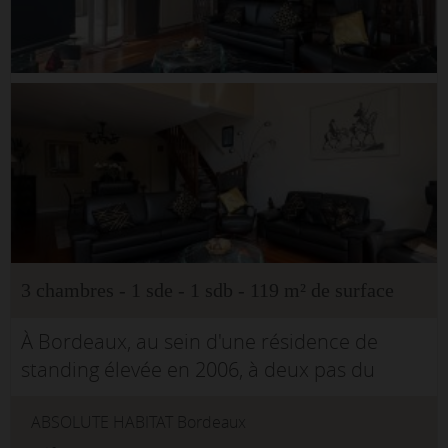
3 chambres - 1 sde - 1 sdb - 119 m² de surface
À Bordeaux, au sein d'une résidence de
standing élevée en 2006, à deux pas du
Jardin Botanique, de l'allée Serr et de la
ABSOLUTE HABITAT Bordeaux
place Stalingrad, Absolute Habitat a le plaisir