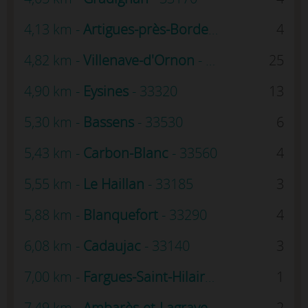
4,13 km -
Artigues-près-Bordeaux
- 33370
4
4,82 km -
Villenave-d'Ornon
- 33140
25
4,90 km -
Eysines
- 33320
13
5,30 km -
Bassens
- 33530
6
5,43 km -
Carbon-Blanc
- 33560
4
5,55 km -
Le Haillan
- 33185
3
5,88 km -
Blanquefort
- 33290
4
6,08 km -
Cadaujac
- 33140
3
7,00 km -
Fargues-Saint-Hilaire
- 33370
1
7,49 km -
Ambarès-et-Lagrave
- 33440
2