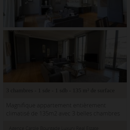
3 chambres - 1 sde - 1 sdb - 135 m² de surface
Magnifique appartement entièrement
climatisé de 135m2 avec 3 belles chambres
spacieuses est situé au troisième étage avec
Agence Carole Bourgade Luxury Real Estate
ascenseur d’un splendide immeuble du XVIII