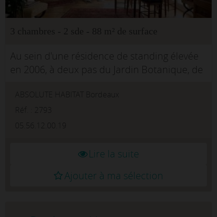
3 chambres - 2 sde - 88 m² de surface
Au sein d'une résidence de standing élevée
en 2006, à deux pas du Jardin Botanique, de
l'allée Serr et de la place Stalingrad, Absolute
ABSOLUTE HABITAT Bordeaux
Habitat vous présente, ce charmant duplex
de 88 m² car...
Réf. : 2793
05.56.12.00.19
Lire la suite
Ajouter à ma sélection