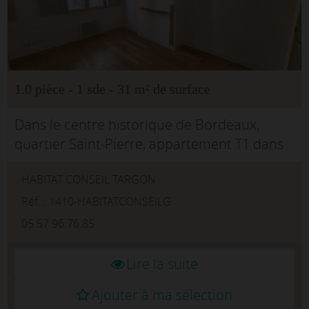
1.0 pièce - 1 sde - 31 m² de surface
Dans le centre historique de Bordeaux,
quartier Saint-Pierre, appartement T1 dans
un immeuble en pierre rénové.Situé au 1er
HABITAT CONSEIL TARGON
étage, il se compose d'une entrée avec
placard de rangement, d'une...
Réf. : 1410-HABITATCONSEILG
05.57.96.76.85
Lire la suite
Ajouter à ma sélection