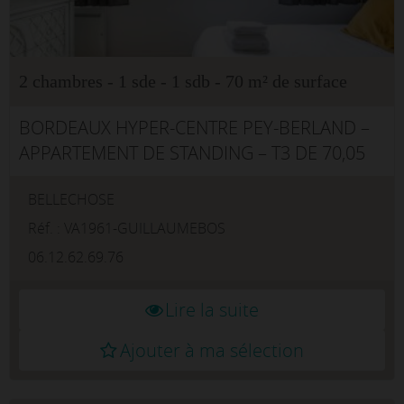
2 chambres - 1 sde - 1 sdb - 70 m² de surface
BORDEAUX HYPER-CENTRE PEY-BERLAND –
APPARTEMENT DE STANDING – T3 DE 70,05
M² – 2 SUITES – RÉSIDENCE RÉCENTE AVEC
BELLECHOSE
ASCENSEUR – CLIMATISATION – PARKING
PRIVATIF EN SUPPLÉMENTEXCLUSIVITÉ
Réf. : VA1961-GUILLAUMEBOS
AGENCE BELLECHOSE...
06.12.62.69.76
Lire la suite
Ajouter à ma sélection