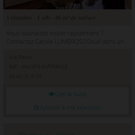
1 chambre - 1 sdb - 46 m² de surface
Vous souhaitez visiter rapidement ?
Contactez Carole LUMBROSOSitué dans un
secteur recherché, cet appartement offre un
eXp Realty
cadre de vie à la fois fonctionnel et agréable.
Il constitue une opportunité perti...
Réf. : VA41874-EXPFRANCE
04.48.18.10.59
Lire la suite
Ajouter à ma sélection