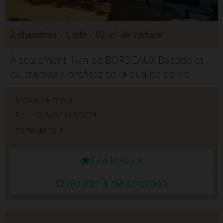
2 chambres - 1 sdb - 62 m² de surface
À seulement 1km de BORDEAUX Bastide et
du tramway, profitez de la qualité de vie
bordelaise à prix Cenon.Votre agence Mon
Mon Aide Immo
Aide Immo vous présente ce nouveau bien
en exclusivité.Situé dans une résidenc...
Réf. : VA3482-MISSION
05.56.46.24.81
Lire la suite
Ajouter à ma sélection