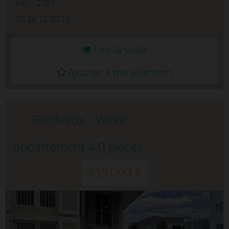
de vous présenter cet...
Réf. : 2791
05.56.12.00.19
Lire la suite
Ajouter à ma sélection
Bordeaux - Vente
appartement 4.0 pièces
435 000 €