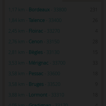
1,17 km -
Bordeaux
- 33800
231
1,84 km -
Talence
- 33400
26
2,45 km -
Floirac
- 33270
4
2,76 km -
Cenon
- 33150
28
2,81 km -
Bègles
- 33130
15
3,53 km -
Mérignac
- 33700
33
3,58 km -
Pessac
- 33600
18
3,58 km -
Bruges
- 33520
9
3,88 km -
Lormont
- 33310
18
4,05 km -
Gradignan
- 33170
4