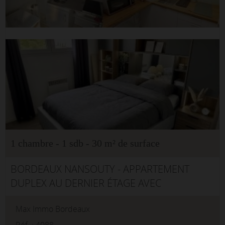
1 chambre - 1 sdb - 30 m² de surface
BORDEAUX NANSOUTY - APPARTEMENT
DUPLEX AU DERNIER ÉTAGE AVEC
PARKINGNous vous proposons en
Max Immo Bordeaux
EXCLUSIVITÉ au DERNIER ÉTAGE d'une
Réf. : 4088