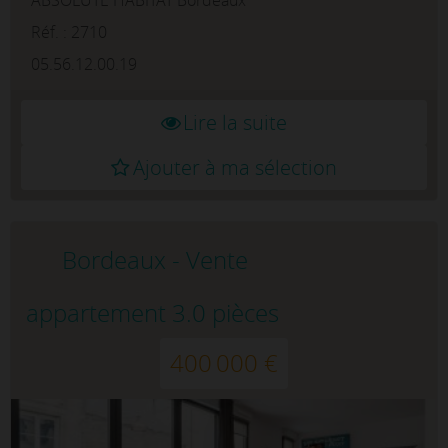
verdure du Jardin Botanique, du Parc aux
Angéliques ainsi ...
Réf. : 2710
05.56.12.00.19
Lire la suite
Ajouter à ma sélection
Bordeaux - Vente
appartement 3.0 pièces
400 000 €