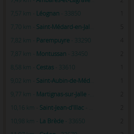
7,57 km -
Léognan
- 33850
1
7,70 km -
Saint-Médard-en-Jalles
- 33160
5
7,82 km -
Parempuyre
- 33290
4
7,87 km -
Montussan
- 33450
2
8,58 km -
Cestas
- 33610
1
9,02 km -
Saint-Aubin-de-Médoc
- 33160
1
9,77 km -
Martignas-sur-Jalle
- 33127
2
10,16 km -
Saint-Jean-d'Illac
- 33127
2
10,98 km -
La Brède
- 33650
2