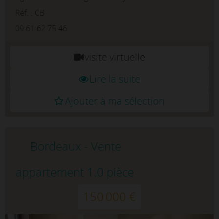
siècle au cœur du Triangle d’Or.Dot...
Réf. : CB
09.61.62.75.46
visite virtuelle
Lire la suite
Ajouter à ma sélection
Bordeaux - Vente
appartement 1.0 pièce
150 000 €