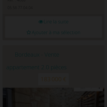
résidence sécurisée, un appartement en
DUPLEX avec une place de parki...
05.56.77.04.04
Lire la suite
Ajouter à ma sélection
Bordeaux - Vente
appartement 2.0 pièces
183 000 €