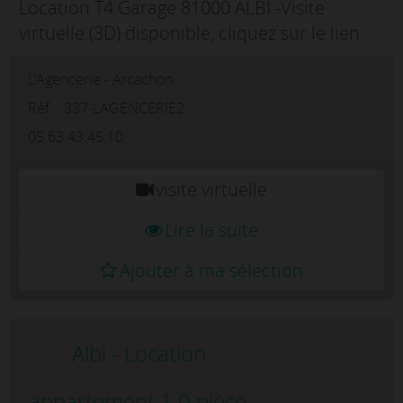
Location T4 Garage 81000 ALBI -Visite
virtuelle (3D) disponible, cliquez sur le lien
prévu à cet effet.Rue des Hortensias, dans le
L'Agencerie - Arcachon
quartier prisé de la Madeleine, découvrez ce
spacieux appartement T4 ...
Réf. : 337-LAGENCERIE2
05.63.43.45.10
visite virtuelle
Lire la suite
Ajouter à ma sélection
Albi - Location
appartement 1.0 pièce