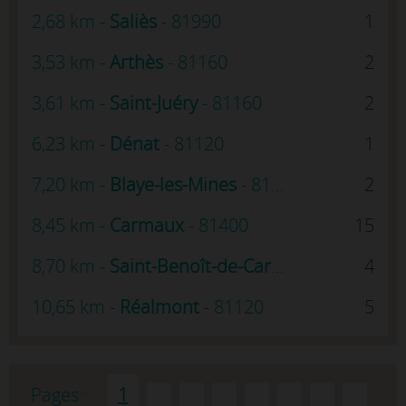
2,68 km -
Saliès
- 81990
1
3,53 km -
Arthès
- 81160
2
3,61 km -
Saint-Juéry
- 81160
2
6,23 km -
Dénat
- 81120
1
7,20 km -
Blaye-les-Mines
- 81400
2
8,45 km -
Carmaux
- 81400
15
8,70 km -
Saint-Benoît-de-Carmaux
- 81400
4
10,65 km -
Réalmont
- 81120
5
Pages :
1
2
3
4
5
6
7
8