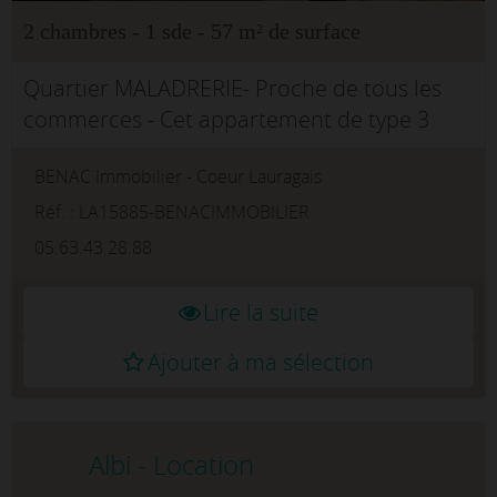
2 chambres - 1 sde - 57 m² de surface
Quartier MALADRERIE- Proche de tous les
commerces - Cet appartement de type 3
avec terrasse comprenant séjour avec
BENAC Immobilier - Coeur Lauragais
cuisine américaine, 2 chambres, salle d'eau,
WC séparé, garage.Disponible en sep...
Réf. : LA15885-BENACIMMOBILIER
05.63.43.28.88
Lire la suite
Ajouter à ma sélection
Albi - Location