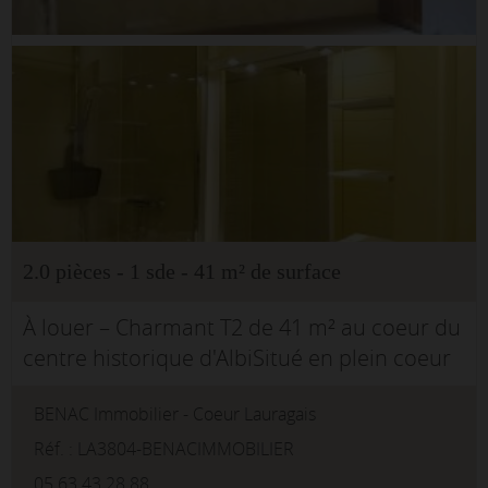
2.0 pièces - 1 sde - 41 m² de surface
À louer – Charmant T2 de 41 m² au coeur du
centre historique d'AlbiSitué en plein coeur
du secteur sauvegardé et classé d'Albi, au
BENAC Immobilier - Coeur Lauragais
pied de la majestueuse cathédrale Sainte-
Cécile, venez déco...
Réf. : LA3804-BENACIMMOBILIER
05.63.43.28.88