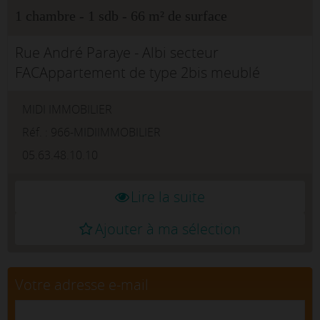
1 chambre - 1 sdb - 66 m² de surface
Rue André Paraye - Albi secteur
FACAppartement de type 2bis meublé
d'environ 66m²Au deuxième étage d'une
MIDI IMMOBILIER
résidence calme et sécurisée. Cet
appartement dispose d'une entrée avec un
Réf. : 966-MIDIIMMOBILIER
placa...
05.63.48.10.10
Lire la suite
Ajouter à ma sélection
Votre adresse e-mail