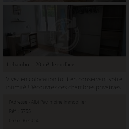
1 chambre - 20 m² de surface
Vivez en colocation tout en conservant votre
intimité !Découvrez ces chambres privatives
entièrement meublées, aménagées dans un
l'Adresse - Albi Patrimoine Immobilier
esprit campus, idéales pour étudiants,
jeunes actifs ou personnes en mo...
Réf. : 5755
05.63.36.40.50