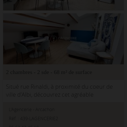
2 chambres - 2 sde - 68 m² de surface
Situé rue Rinaldi, à proximité du coeur de
ville d'Albi, découvrez cet agréable
appartement T3 entièrement meublé de 68
L'Agencerie - Arcachon
m², installé au 3? et dernier étage d'un
immeuble sans ascenseur.L&apo...
Réf. : 439-LAGENCERIE2