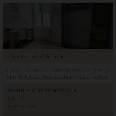
1 chambre - 20 m² de surface
Vivez en colocation tout en conservant votre
intimité !Découvrez ces chambres privatives
entièrement meublées, aménagées dans un
l'Adresse - Albi Patrimoine Immobilier
esprit campus, idéales pour étudiants,
jeunes actifs ou personnes en mo...
Réf. : 5755
05.63.36.40.50