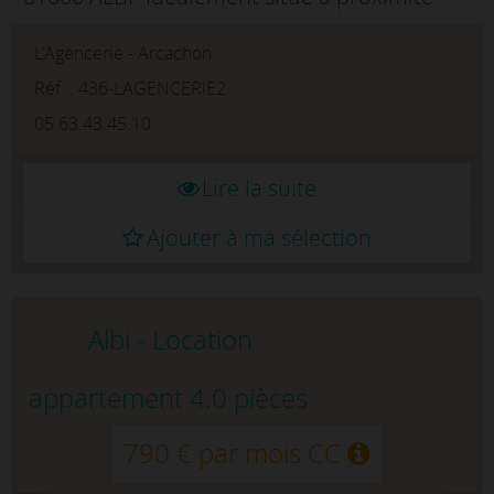
immédiate de la Faculté, cet agréable
L'Agencerie - Arcachon
appartement T2, situé au 1er étage d'une
résidence, offre un cadre de vie p...
Réf. : 436-LAGENCERIE2
05.63.43.45.10
Lire la suite
Ajouter à ma sélection
Albi - Location
appartement 4.0 pièces
790 € par mois CC