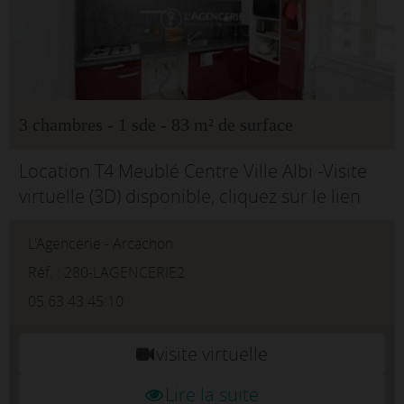
3 chambres - 1 sde - 83 m² de surface
Location T4 Meublé Centre Ville Albi -Visite
virtuelle (3D) disponible, cliquez sur le lien
prévu à cet effet.Situé au coeur du centre
L'Agencerie - Arcachon
historique d'Albi, à deux pas de la
Préfecture, découvrez ce...
Réf. : 280-LAGENCERIE2
05.63.43.45.10
visite virtuelle
Lire la suite