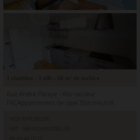
1 chambre - 1 sdb - 66 m² de surface
Rue André Paraye - Albi secteur
FACAppartement de type 2bis meublé
d'environ 66m²Au deuxième étage d'une
MIDI IMMOBILIER
résidence calme et sécurisée. Cet
appartement dispose d'une entrée avec un
Réf. : 966-MIDIIMMOBILIER
placa...
05.63.48.10.10