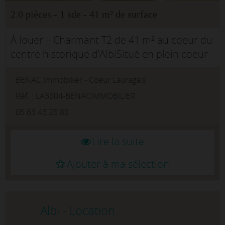
2.0 pièces - 1 sde - 41 m² de surface
À louer – Charmant T2 de 41 m² au coeur du
centre historique d'AlbiSitué en plein coeur
du secteur sauvegardé et classé d'Albi, au
BENAC Immobilier - Coeur Lauragais
pied de la majestueuse cathédrale Sainte-
Cécile, venez déco...
Réf. : LA3804-BENACIMMOBILIER
05.63.43.28.88
Lire la suite
Ajouter à ma sélection
Albi - Location