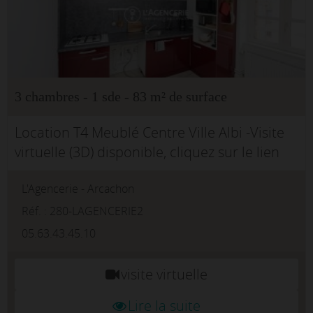
3 chambres - 1 sde - 83 m² de surface
Location T4 Meublé Centre Ville Albi -Visite
virtuelle (3D) disponible, cliquez sur le lien
prévu à cet effet.Situé au coeur du centre
L'Agencerie - Arcachon
historique d'Albi, à deux pas de la
Préfecture, découvrez ce...
Réf. : 280-LAGENCERIE2
05.63.43.45.10
visite virtuelle
Lire la suite