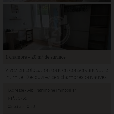
1 chambre - 20 m² de surface
Vivez en colocation tout en conservant votre
intimité !Découvrez ces chambres privatives
entièrement meublées, aménagées dans un
l'Adresse - Albi Patrimoine Immobilier
esprit campus, idéales pour étudiants,
jeunes actifs ou personnes en mo...
Réf. : 5755
05.63.36.40.50