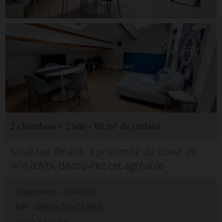
2 chambres - 2 sde - 68 m² de surface
Situé rue Rinaldi, à proximité du coeur de
ville d'Albi, découvrez cet agréable
appartement T3 entièrement meublé de 68
L'Agencerie - Arcachon
m², installé au 3? et dernier étage d'un
immeuble sans ascenseur.L&apo...
Réf. : 439-LAGENCERIE2