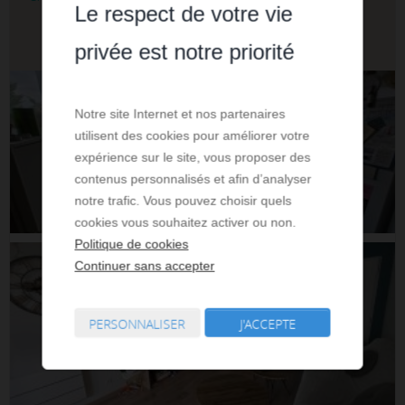
Le respect de votre vie
500 € par mois CC
privée est notre priorité
Notre site Internet et nos partenaires
utilisent des cookies pour améliorer votre
expérience sur le site, vous proposer des
contenus personnalisés et afin d’analyser
notre trafic. Vous pouvez choisir quels
cookies vous souhaitez activer ou non.
Politique de cookies
Continuer sans accepter
PERSONNALISER
J'ACCEPTE