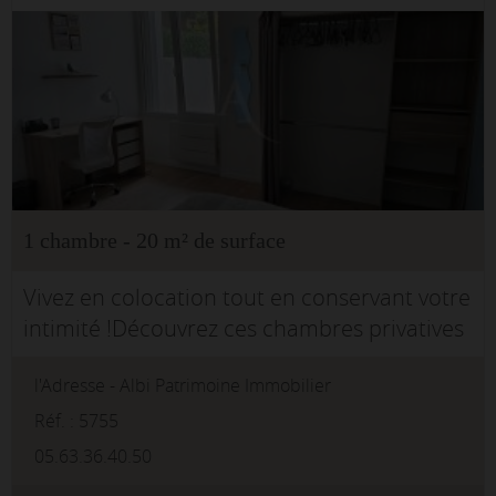
1 chambre - 20 m² de surface
Vivez en colocation tout en conservant votre
intimité !Découvrez ces chambres privatives
entièrement meublées, aménagées dans un
l'Adresse - Albi Patrimoine Immobilier
esprit campus, idéales pour étudiants,
jeunes actifs ou personnes en mo...
Réf. : 5755
05.63.36.40.50