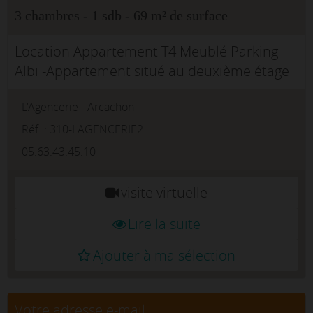
3 chambres - 1 sdb - 69 m² de surface
Location Appartement T4 Meublé Parking
Albi -Appartement situé au deuxième étage
d'une copropriété calme (sans ascenseur)
L'Agencerie - Arcachon
disposant d'un parc.L'appartement est
entièrement meublé et com...
Réf. : 310-LAGENCERIE2
05.63.43.45.10
visite virtuelle
Lire la suite
Ajouter à ma sélection
Votre adresse e-mail