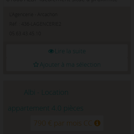
immédiate de la Faculté, cet agréable
L'Agencerie - Arcachon
appartement T2, situé au 1er étage d'une
résidence, offre un cadre de vie p...
Réf. : 436-LAGENCERIE2
05.63.43.45.10
Lire la suite
Ajouter à ma sélection
Albi - Location
appartement 4.0 pièces
790 € par mois CC