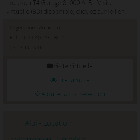
Location T4 Garage 81000 ALBI -Visite
virtuelle (3D) disponible, cliquez sur le lien
prévu à cet effet.Rue des Hortensias, dans le
L'Agencerie - Arcachon
quartier prisé de la Madeleine, découvrez ce
spacieux appartement T4 ...
Réf. : 337-LAGENCERIE2
05.63.43.45.10
visite virtuelle
Lire la suite
Ajouter à ma sélection
Albi - Location
appartement 1.0 pièce