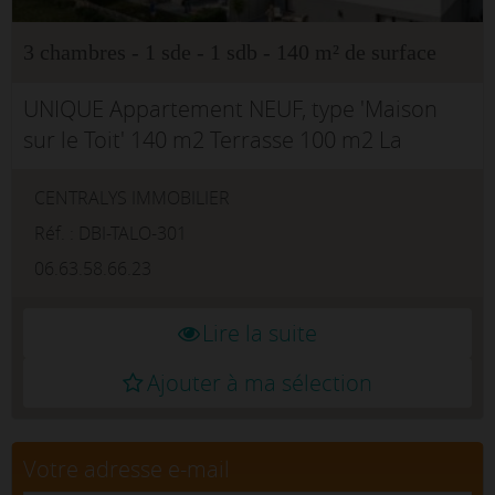
3 chambres - 1 sde - 1 sdb - 140 m² de surface
UNIQUE Appartement NEUF, type 'Maison
sur le Toit' 140 m2 Terrasse 100 m2 La
Talaudière Dans un environnement calme et
CENTRALYS IMMOBILIER
préservé, au sein d'une petite copropriété à
l'archite...
Réf. : DBI-TALO-301
06.63.58.66.23
Lire la suite
Ajouter à ma sélection
Votre adresse e-mail