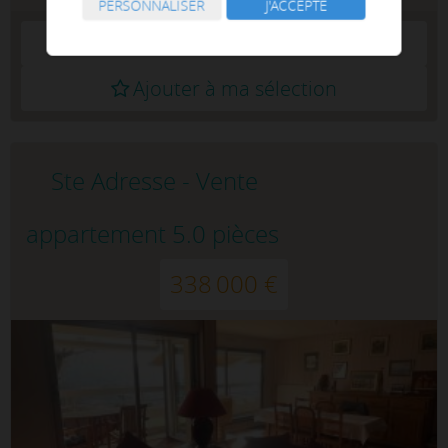
PERSONNALISER
J'ACCEPTE
Lire la suite
Ajouter à ma sélection
Ste Adresse - Vente
appartement 5.0 pièces
338 000 €