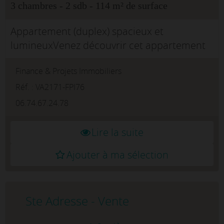
3 chambres - 2 sdb - 114 m² de surface
Appartement (duplex) spacieux et
lumineuxVenez découvrir cet appartement
de 114 m² situé à Sainte-Adresse. Disposant
Finance & Projets Immobiliers
de 5 pièces, ce bien vous offre un cadre de
vie exceptionnel. Avec ses 3 chambres s...
Réf. : VA2171-FPI76
06.74.67.24.78
Lire la suite
Ajouter à ma sélection
Ste Adresse - Vente