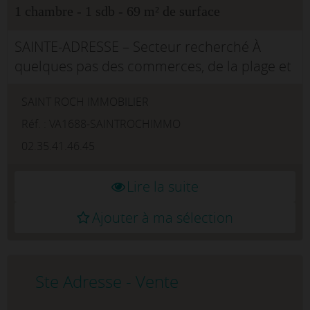
1 chambre - 1 sdb - 69 m² de surface
SAINTE-ADRESSE – Secteur recherché À
quelques pas des commerces, de la plage et
de toutes les commodités, découvrez ce bel
SAINT ROCH IMMOBILIER
appartement de type T2 de 69 m², situé au
dernier étage avec ascenseur d&apos...
Réf. : VA1688-SAINTROCHIMMO
02.35.41.46.45
Lire la suite
Ajouter à ma sélection
Ste Adresse - Vente