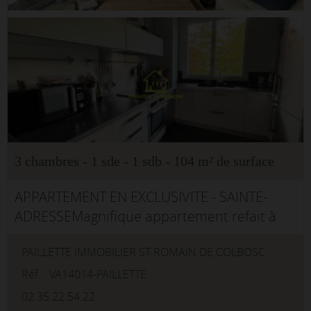
3 chambres - 1 sde - 1 sdb - 104 m² de surface
APPARTEMENT EN EXCLUSIVITE - SAINTE-
ADRESSEMagnifique appartement refait à
neuf à deux pas des commodités et de la
PAILLETTE IMMOBILIER ST ROMAIN DE COLBOSC
mer. Refait à neuf, vous n'aurez qu'à profiter
et ainsi poser vos meubles. ...
Réf. : VA14014-PAILLETTE
02.35.22.54.22