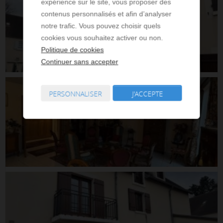
expérience sur le site, vous proposer des
contenus personnalisés et afin d’analyser
notre trafic. Vous pouvez choisir quels
cookies vous souhaitez activer ou non.
Politique de cookies
Continuer sans accepter
PERSONNALISER
J'ACCEPTE