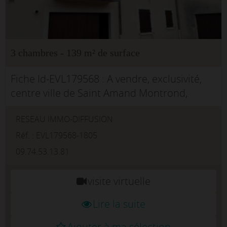
3 chambres - 139 m² de surface
Fiche Id-EVL179568 : A vendre, exclusivité,
centre ville de Saint Amand Montrond,
Résidence Alain Fournier , bel appartement
RESEAU IMMO-DIFFUSION
de type 4 situé au premier étage avec
ascenseur. Entrée avec placard et pe...
Réf. : EVL179568-1805
09.74.53.13.81
visite virtuelle
Lire la suite
Ajouter à ma sélection