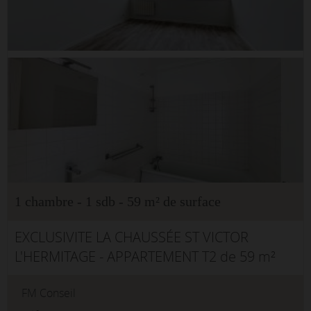
1 chambre - 1 sdb - 59 m² de surface
EXCLUSIVITE LA CHAUSSÉE ST VICTOR
L'HERMITAGE - APPARTEMENT T2 de 59 m²
Situé à l'Hermitage dans une résidence
FM Conseil
sécurisée avec ascenseur et gardien, à