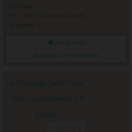
FM Conseil
gardien, espaces verts, piscine chauffée, cet
appartement T2 de 35 m² se compose d'...
Réf. : 1563-TDR-D15-JM-FMCONSEIL
02.54.46.45.14
Lire la suite
Ajouter à ma sélection
La Chaussée Saint Victor
- Vente appartement 3.0
pièces
144 000 €