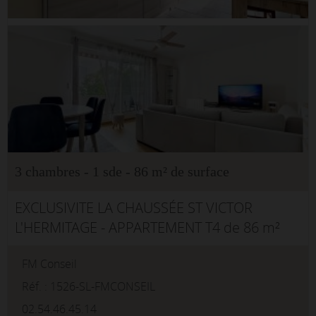
3 chambres - 1 sde - 86 m² de surface
EXCLUSIVITE LA CHAUSSÉE ST VICTOR
L'HERMITAGE - APPARTEMENT T4 de 86 m²
Situé à l'Hermitage dans l'Aigue Marine,
FM Conseil
résidence sécurisée avec ascenseur à
proximité des commerces, des transp...
Réf. : 1526-SL-FMCONSEIL
02.54.46.45.14