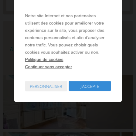
Ajouter à ma sélection
Notre site Internet et nos partenaires
utilisent des cookies pour améliorer votre
Blois - Vente
expérience sur le site, vous proposer des
contenus personnalisés et afin d’analyser
notre trafic. Vous pouvez choisir quels
appartement 1.0 pièce
cookies vous souhaitez activer ou non.
Politique de cookies
66 000 €
Continuer sans accepter
PERSONNALISER
J'ACCEPTE