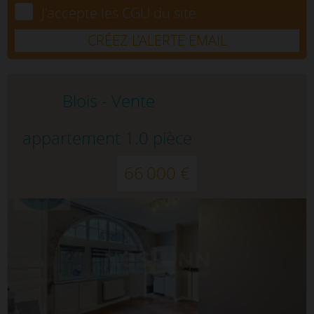
J'accepte les CGU du site.
CRÉEZ L’ALERTE EMAIL
Blois - Vente
appartement 1.0 pièce
66 000 €