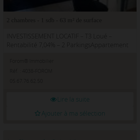
2 chambres - 1 sdb - 63 m² de surface
INVESTISSEMENT LOCATIF – T3 Loué –
Rentabilité 7,04% – 2 ParkingsAppartement
T3 d'environ 62,92 m² situé au 1er étage
Forom® Immobilier
dans une résidence sécurisée à Vendôme
(41100). Loué actuellement – Loyer CC ...
Réf. : 4038-FOROM
05.67.76.62.50
Lire la suite
Ajouter à ma sélection