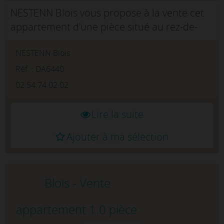
NESTENN Blois vous propose à la vente cet
appartement d'une pièce situé au rez-de-
chaussée, idéalement situé à Blois Vienne.
NESTENN Blois
Avec une surface de 20 m², rdc coté cour
refait entièrement cet espace est...
Réf. : DA6440
02.54.74.02.02
Lire la suite
Ajouter à ma sélection
Blois - Vente
appartement 1.0 pièce