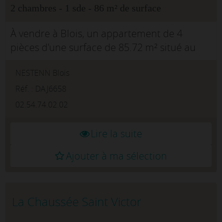
2 chambres - 1 sde - 86 m² de surface
À vendre à Blois, un appartement de 4
pièces d'une surface de 85.72 m² situé au
4ème et dernier étage d'un immeuble des
NESTENN Blois
années 70 en bon état. Ce bien lumineux
bénéficie d'une exposition sud au séjour...
Réf. : DAJ6658
02.54.74.02.02
Lire la suite
Ajouter à ma sélection
La Chaussée Saint Victor