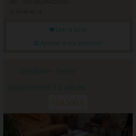
proximité des commerces, des transports ...
Réf. : 1583-ERV-FMCONSEIL
02.54.46.45.14
Lire la suite
Ajouter à ma sélection
Vendôme - Vente
appartement 3.0 pièces
104 500 €