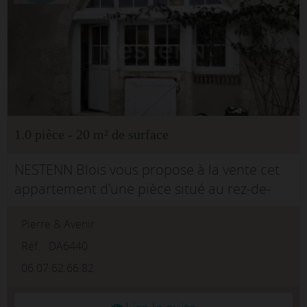
1.0 pièce - 20 m² de surface
NESTENN Blois vous propose à la vente cet
appartement d'une pièce situé au rez-de-
chaussée, idéalement situé à Blois Vienne.
Pierre & Avenir
Avec une surface de 20 m², rdc coté cour
refait entièrement cet espac...
Réf. : DA6440
06.07.62.66.82