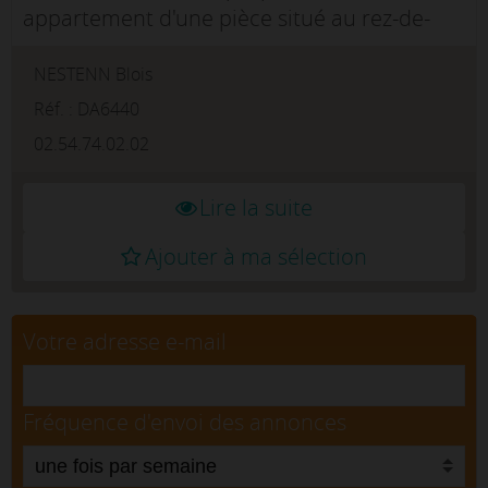
appartement d'une pièce situé au rez-de-
chaussée, idéalement situé à Blois Vienne.
NESTENN Blois
Avec une surface de 20 m², rdc coté cour
refait entièrement cet espac...
Réf. : DA6440
02.54.74.02.02
Lire la suite
Ajouter à ma sélection
Votre adresse e-mail
Fréquence d'envoi des annonces