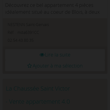
Découvrez ce bel appartement 4 pièces
idéalement situé au coeur de Blois, à deux
pas du centre-ville, du quartier administratif
NESTENN Saint-Gervais
et de l'hôpital.D'une superficie de 125.32 m²,
il offre un séj...
Réf. : mda6391CC
02.54.43.80.35
Lire la suite
Ajouter à ma sélection
La Chaussée Saint Victor
- Vente appartement 4.0