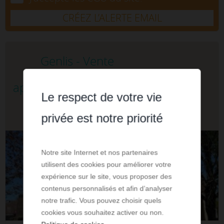
CRÉEZ L’ALERTE EMAIL
Genlis - Vente
appartement 3.0 pièces
Le respect de votre vie
125 000 €
privée est notre priorité
Notre site Internet et nos partenaires
utilisent des cookies pour améliorer votre
expérience sur le site, vous proposer des
contenus personnalisés et afin d’analyser
notre trafic. Vous pouvez choisir quels
cookies vous souhaitez activer ou non.