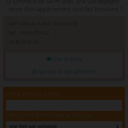
t3 lumineux de 64 m² avec une vue degagee
: envie d'un appartement ou il fait bon vivre ?
au 3ᵉ etage d'un petit immeuble au calme,
ORPI GENLIS PLAINE DIJONNAISE
decouvrez ce charmant t3 de 64 m² baigne
de lumiere. des l'entree av...
Réf. : PXBN-JTR-N22
03.80.65.67.93
Lire la suite
Ajouter à ma sélection
Votre adresse e-mail
Fréquence d'envoi des annonces