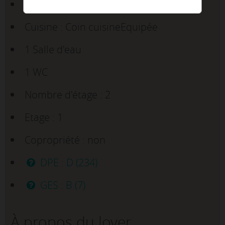
3 Chambres
Cuisine : Coin cuisineEquipée
1 Salle d'eau
1 WC
Nombre d'étage : 2
Etage : 1
Copropriété : non
DPE : D (234)
GES : B (7)
À propos du loyer