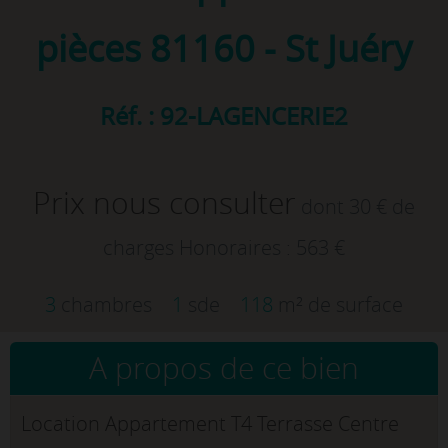
pièces
81160 - St Juéry
Réf. : 92-LAGENCERIE2
Prix nous consulter
dont 30 € de
charges
Honoraires : 563 €
3
chambres
1
sde
118
m² de surface
A propos de ce bien
Location Appartement T4 Terrasse Centre