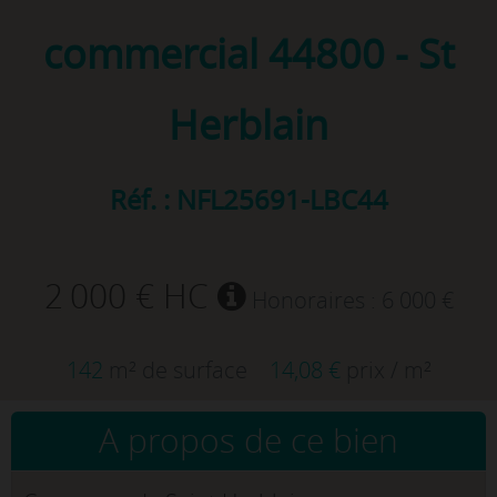
commercial
44800 - St
Herblain
Réf. : NFL25691-LBC44
2 000 € HC
Honoraires : 6 000 €
142
m² de surface
14,08 €
prix / m²
A propos de ce bien