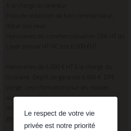
A la charge du preneur :
Frais de rédaction de bail commercial et
d'état des lieux
Honoraires de commercialisation 25% HT du
Loyer annuel HT HC soit 6 000 €HT
Honoraires de 6 000 € HT à la charge du
locataire. Dépôt de garantie 6 000 €. DPE
vierge. Les informations sur les risques
auxquels ce bien est exposé sont
disponibles sur le site Géorisques :
Le respect de votre vie
georisques.gouv.fr.
privée est notre priorité