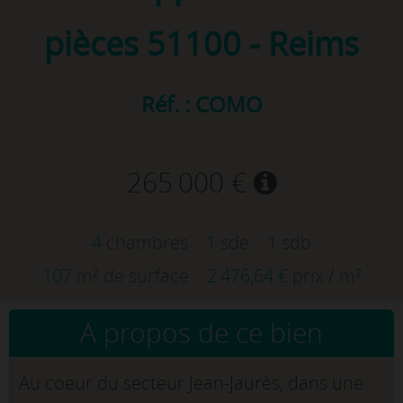
pièces
51100 - Reims
Réf. : COMO
265 000 €
4
chambres
1
sde
1
sdb
107
m² de surface
2 476,64 €
prix / m²
A propos de ce bien
Au coeur du secteur Jean-Jaurès, dans une