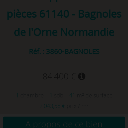
pièces
61140 - Bagnoles
de l'Orne Normandie
Réf. : 3860-BAGNOLES
84 400 €
1
chambre
1
sdb
41
m² de surface
2 043,58 €
prix / m²
A propos de ce bien