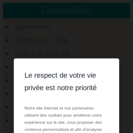
Commodités
Appartement
Construction : 1978
Surface de 41,30 m2
Séjour : 18 m2
Le respect de votre vie
2 Pièces
privée est notre priorité
1 Chambre
1 Salle de bains
Notre site Internet et nos partenaires
utilisent des cookies pour améliorer votre
1 WC
expérience sur le site, vous proposer des
contenus personnalisés et afin d’analyser