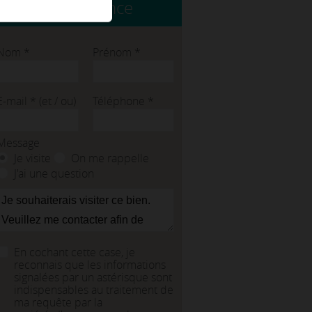
Contacter l'agence
Nom
*
Prénom
*
E-mail
*
(et / ou)
Téléphone
*
Message
Je visite
On me rappelle
J'ai une question
En cochant cette case, je
reconnais que les informations
signalées par un astérisque sont
indispensables au traitement de
ma requête par la