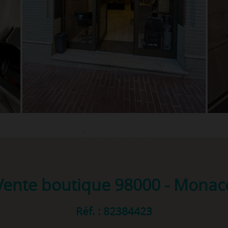
Vente boutique
98000 - Monac
Réf. : 82384423