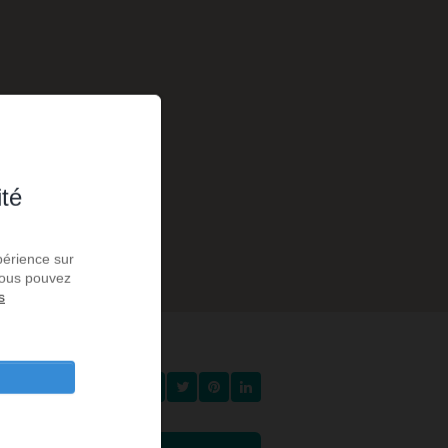
€
ité
périence sur
 Vous pouvez
s