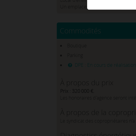
Local d'environ 30m² composé d'une
Un emplacement de parking dans 
Commodités
Boutique
Parking
DPE : En cours de réalisation
À propos du prix
Prix : 320 000 €.
Les honoraires d'agence seront int
À propos de la copropr
Le syndicat des copropriétaires n'
Diagnostics énergétiqu