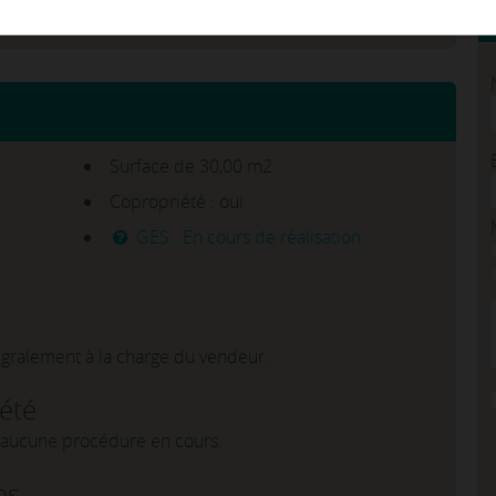
 pièce principale, d'un WC et d'une réserve. Bail 3/6/9.
l'immeuble.
Surface de 30,00 m2
Copropriété : oui
GES : En cours de réalisation
égralement à la charge du vendeur.
iété
a aucune procédure en cours.
es