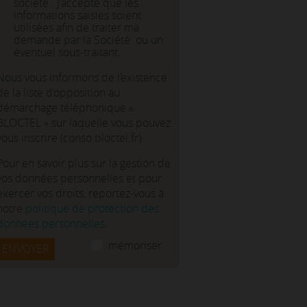
société . J'accepte que les
informations saisies soient
utilisées afin de traiter ma
demande par la Société ou un
éventuel sous-traitant.
Nous vous informons de l’existence
de la liste d’opposition au
démarchage téléphonique «
BLOCTEL » sur laquelle vous pouvez
vous inscrire (conso.bloctel.fr).
Pour en savoir plus sur la gestion de
vos données personnelles et pour
exercer vos droits, reportez-vous à
notre
politique de protection des
données personnelles
.
mémoriser
ENVOYER