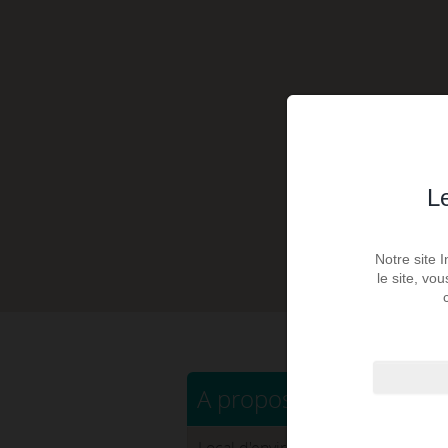
Le
Notre site 
le site, vo
A propos de ce bien