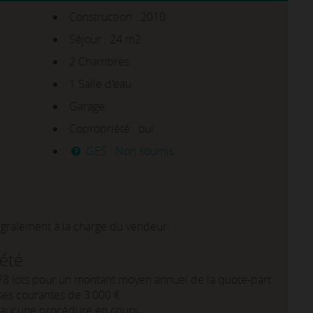
Construction : 2010
Séjour : 24 m2
2 Chambres
1 Salle d'eau
Garage
Copropriété : oui
GES : Non soumis
égralement à la charge du vendeur.
iété
8 lots pour un montant moyen annuel de la quote-part
es courantes de 3 000 €.
a aucune procédure en cours.