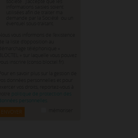
société . J'accepte que les
informations saisies soient
utilisées afin de traiter ma
demande par la Société ou un
éventuel sous-traitant.
Nous vous informons de l’existence
de la liste d’opposition au
démarchage téléphonique «
BLOCTEL » sur laquelle vous pouvez
vous inscrire (conso.bloctel.fr).
Pour en savoir plus sur la gestion de
vos données personnelles et pour
exercer vos droits, reportez-vous à
notre
politique de protection des
données personnelles
.
mémoriser
ENVOYER