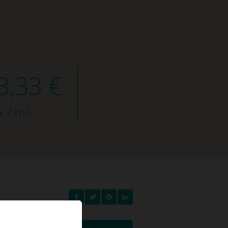
3,33 €
x / m²