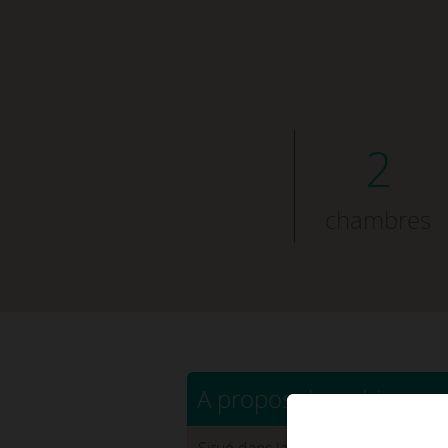
2
chambres
A propos de ce bien