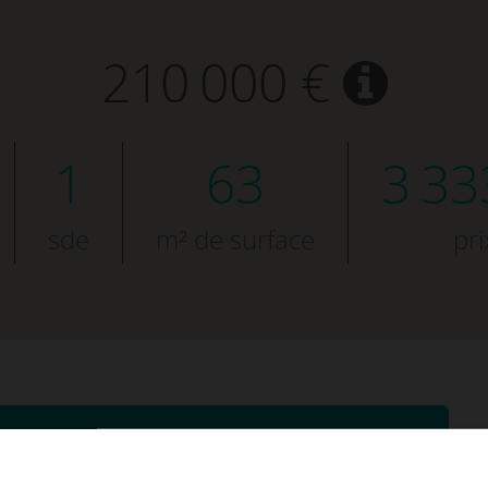
210 000 €
1
63
3 33
sde
m² de surface
pri