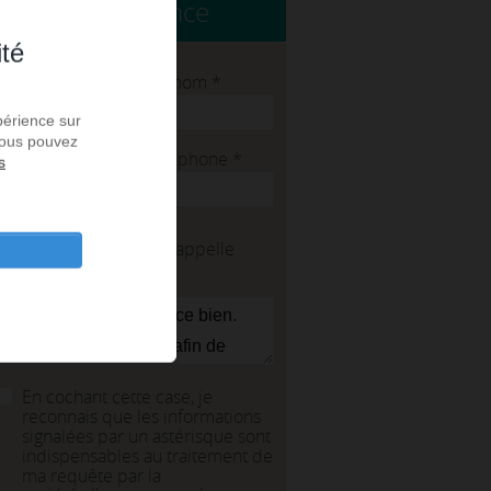
Contacter l'agence
ité
Nom
*
Prénom
*
périence sur
 Vous pouvez
E-mail
*
(et / ou)
Téléphone
*
s
Message
Je visite
On me rappelle
J'ai une question
En cochant cette case, je
reconnais que les informations
signalées par un astérisque sont
indispensables au traitement de
ma requête par la