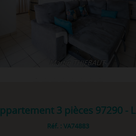
appartement 3 pièces
97290 - 
Réf. : VA74883