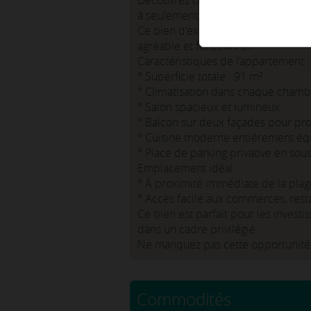
Découvrez cet appartement S+2 excl
à seulement quelques pas de la pla
Ce bien d'exception offre une vue i
agréable et fonctionnel.
Caractéristiques de l’appartement :
° Superficie totale : 91 m²
° Climatisation dans chaque chamb
° Salon spacieux et lumineux
° Balcon sur deux façades pour profi
° Cuisine moderne entièrement éq
° Place de parking privative en sous
Emplacement idéal :
° À proximité immédiate de la plag
° Accès facile aux commerces, rest
Ce bien est parfait pour les invest
dans un cadre privilégié.
Ne manquez pas cette opportunité
Commodités