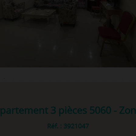
partement 3 pièces
5060 - Zo
Réf. : 3921047