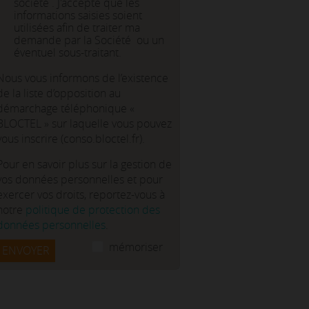
société . J'accepte que les
informations saisies soient
utilisées afin de traiter ma
demande par la Société ou un
éventuel sous-traitant.
Nous vous informons de l’existence
de la liste d’opposition au
démarchage téléphonique «
BLOCTEL » sur laquelle vous pouvez
vous inscrire (conso.bloctel.fr).
Pour en savoir plus sur la gestion de
vos données personnelles et pour
exercer vos droits, reportez-vous à
notre
politique de protection des
données personnelles
.
mémoriser
ENVOYER