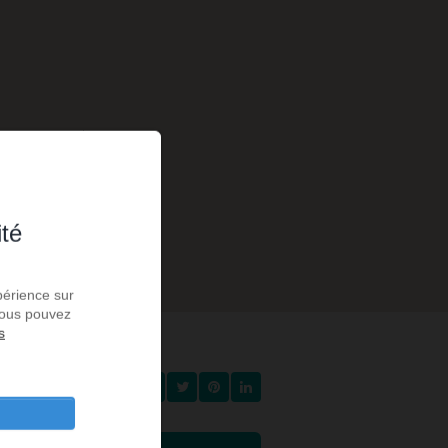
5 €
ité
périence sur
 Vous pouvez
s