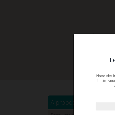
3
pièc
Le
Notre site 
le site, vo
A propos de ce bien