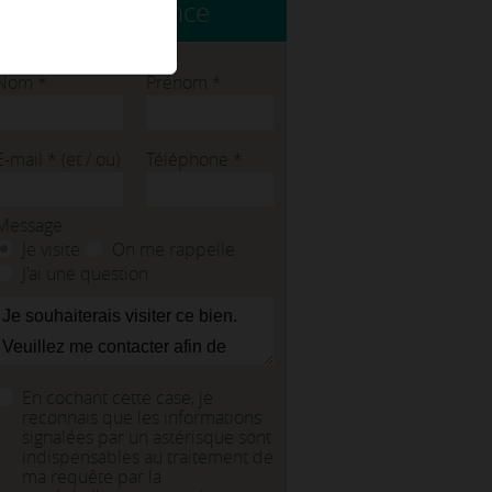
Contacter l'agence
Nom
*
Prénom
*
E-mail
*
(et / ou)
Téléphone
*
Message
Je visite
On me rappelle
J'ai une question
En cochant cette case, je
reconnais que les informations
signalées par un astérisque sont
indispensables au traitement de
ma requête par la