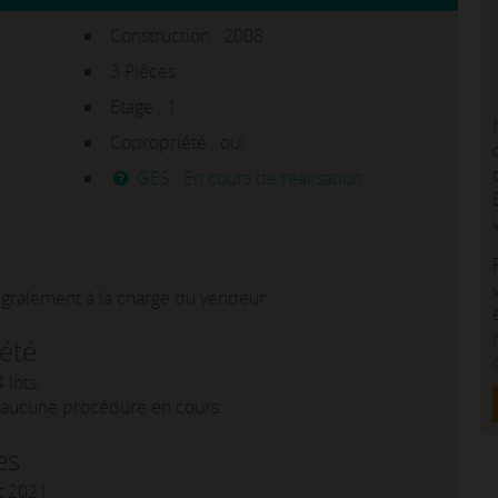
Construction : 2008
3 Pièces
Etage : 1
Copropriété : oui
GES : En cours de réalisation
égralement à la charge du vendeur.
iété
 lots.
a aucune procédure en cours.
es
et 2021