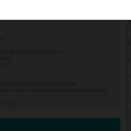
usif situé dans la zone touristique de Skanès, Monastir,
ge et à proximité de toutes les commodités.
mprenable sur le Golf et vous garantit un cadre de vie
re
ter de la vue et de l'extérieur
uipée
-sol
e
aurants et autres commodités locales
isseurs ou ceux recherchant une résidence principale
 unique !