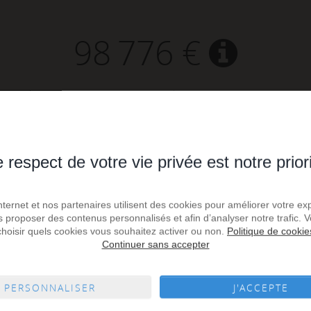
98 776 €
91
1 085,4
es
m² de surface
prix / m²
 respect de votre vie privée est notre prior
Internet et nos partenaires utilisent des cookies pour améliorer votre ex
us proposer des contenus personnalisés et afin d’analyser notre trafic.
choisir quels cookies vous souhaitez activer ou non.
Politique de cookie
Continuer sans accepter
PERSONNALISER
J'ACCEPTE