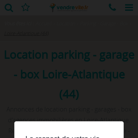
Vous êtes ici :
Accueil
›
Location
›
Parking - Garage - Box
›
Loire-Atlantique (44)
Location parking - garage
- box Loire-Atlantique
(44)
Annonces de location parking - garages - box
d'agences immobilières en Loire-Atlantique.
Rechercher et louer votre parking - garage -