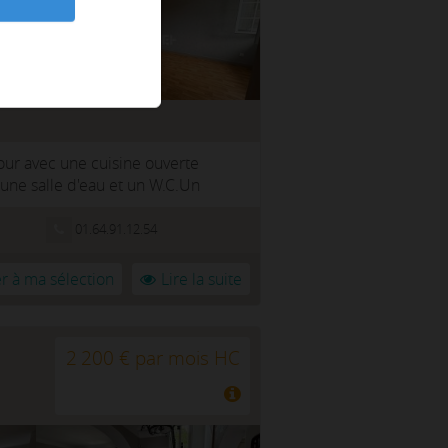
our avec une cuisine ouverte
une salle d'eau et un W.C.Un
01.64.91.12.54
r à ma sélection
Lire la suite
2 200 € par mois HC