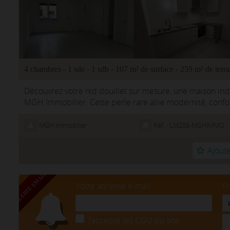
4 chambres - 1 sde - 1 sdb - 107 m² de surface - 259 m² de terra
Découvrez votre nid douillet sur mesure, une maison ind
MGH Immobilier. Cette perle rare allie modernité, confor
quotidienne enchantere...
MGH Immobilier
Réf. : LM286-MGHIMMO
Ajoute
Votre adresse e-mail
F
J'accepte les CGU du site.