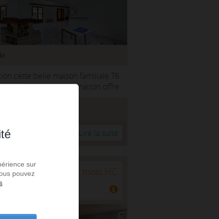
in
ion cette belle maison familiale T6
s axes résidentiels, la maison offre
01.45.99.11.37
ité
r à ma sélection
Lire la suite
périence sur
880 € par mois HC
 Vous pouvez
s