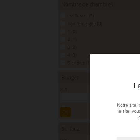
Nombre de chambres
indifférent (5)
non renseigné (0)
1 (0)
2 (1)
3 (0)
4 (3)
5 et plus (1)
Budget
Le
Min :
Max :
€
€
Notre site 
le site, vo
OK
Surface