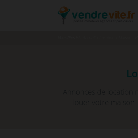
Vous êtes ici :
Accueil
›
Location
›
Maison - Vi
Lo
Annonces de location m
louer votre maison -