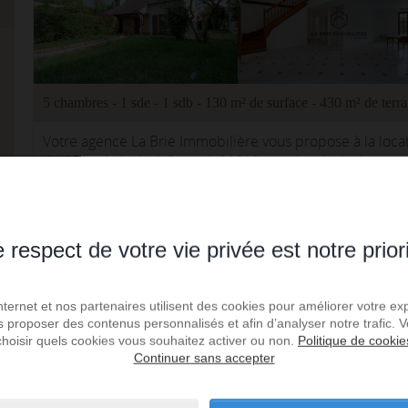
5 chambres - 1 sde - 1 sdb - 130 m² de surface - 430 m² de terra
Votre agence La Brie Immobilière vous propose à la locat
de 130 m² située à Draveil (91210). Implantée à l'écart de
un cadre...
LA BRIE IMMOBILIERE - VILLECRESNES N19
Réf. : 3617
 respect de votre vie privée est notre prior
Ajoute
Internet et nos partenaires utilisent des cookies pour améliorer votre ex
Forges les Bains - Location maison 3.0 pièces
us proposer des contenus personnalisés et afin d’analyser notre trafic.
choisir quels cookies vous souhaitez activer ou non.
Politique de cookie
Continuer sans accepter