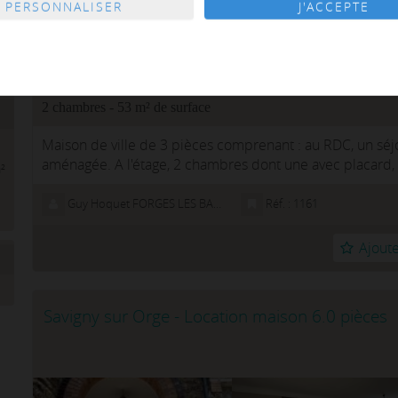
PERSONNALISER
J'ACCEPTE
²
2 chambres - 53 m² de surface
Maison de ville de 3 pièces comprenant : au RDC, un séj
aménagée. A l'étage, 2 chambres dont une avec placard, 
²
garage privatif DISPON...
Guy Hoquet FORGES LES BAINS
Réf. : 1161
Ajoute
Savigny sur Orge - Location maison 6.0 pièces