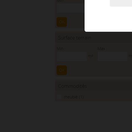
Min :
Max :
m²
m
OK
Surface terrain
Min :
Max :
m²
m
OK
Commodités
meublé (1)