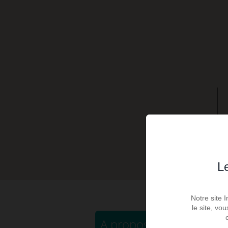
Le
Notre site 
le site, vo
A propos de ce bien