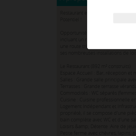
Restaurant en Activité sur Axe Maj
Potentiel !
Opportunité d'investissement uniqu
incluant un restaurant en pleine act
une route très bien desservie. Le si
ses nombreuses installations de lois
Le Restaurant (892 m² construits)
Espace Accueil : Bar, réception et 
Salles : Grande salle principale ave
Terrasses : Grande terrasse vérand
Commodités : WC séparés (femmes
Cuisine : Cuisine professionnelle 
Logement Indépendant et Infrastru
propriété, il se compose d'une pièc
bain complète avec WC et d'une sa
Loisirs &amp; Détente :Aire de jeux
Petite ferme avec chèvres, lapins, 