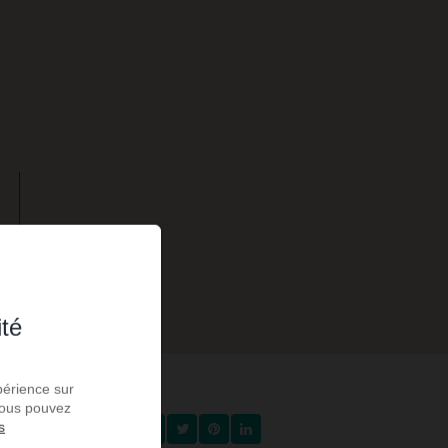
ité
périence sur
 Vous pouvez
s