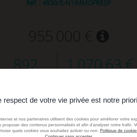
Réf. : 4930/S-N1IMMOFRESP
955 000 €
892
1 070,63 €
m² de surface
prix / m²
 respect de votre vie privée est notre prior
Internet et nos partenaires utilisent des cookies pour améliorer votre ex
us proposer des contenus personnalisés et afin d’analyser notre trafic.
choisir quels cookies vous souhaitez activer ou non.
Politique de cookie
Continuer sans accepter