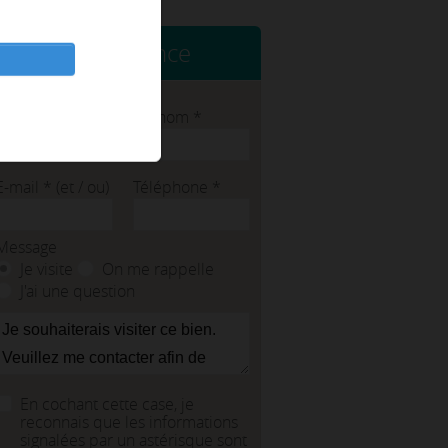
Contacter l'agence
Nom
*
Prénom
*
E-mail
*
(et / ou)
Téléphone
*
Message
Je visite
On me rappelle
J'ai une question
En cochant cette case, je
reconnais que les informations
signalées par un astérisque sont