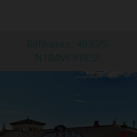
Référence: 4930/S-
N1IMMOFRESP