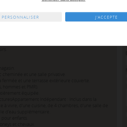
eur - Domaine de 12 415 m² avec Logement et Fort
PERSONNALISER
J'ACCEPTE
e ! À saisir, ce vaste domaine de 12 415 m² clôturés
ivité d'environ 892 m² construits, idéalement situé sur
te offre un potentiel d'exploitation exceptionnel grâce à
irs.
magasin.
c cheminée et une salle privative.
a fermée et une terrasse extérieure couverte.
, hommes et PMR).
entièrement équipée.
cturesAppartement Indépendant : Inclus dans la
e à vivre, d'une cuisine, de 4 chambres, d'une salle de
lle d'eau supplémentaire.
 pour enfants.
poneys et chevaux.