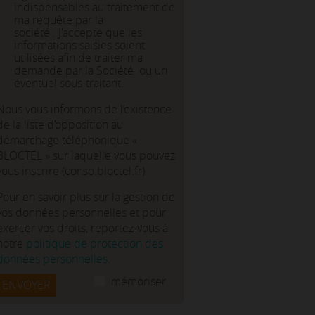
indispensables au traitement de
ma requête par la
société . J'accepte que les
informations saisies soient
utilisées afin de traiter ma
demande par la Société ou un
éventuel sous-traitant.
Nous vous informons de l’existence
de la liste d’opposition au
démarchage téléphonique «
BLOCTEL » sur laquelle vous pouvez
vous inscrire (conso.bloctel.fr).
Pour en savoir plus sur la gestion de
vos données personnelles et pour
exercer vos droits, reportez-vous à
notre
politique de protection des
données personnelles
.
mémoriser
ENVOYER