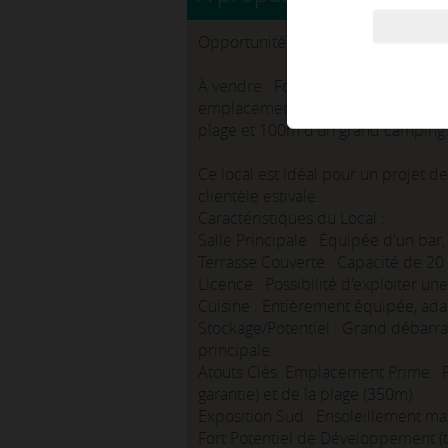
Opportunité à Saisir : Bar/Restaura
À vendre : Fonds de commerce Bar/R
emplacement stratégique et d'une 
plage et 100m d'un grand camping
Ce local est idéal pour un projet d
clientèle estivale.
Caractéristiques du Local :
Salle Principale : Équipée d'un bar,
Terrasse Couverte : Capacité de 20
Licence : Possibilité d'exploiter une
Cuisine : Entièrement équipée, adap
Stockage/Potentiel : Grand débarras
principale.
Atouts Clés :Emplacement Prime : 
garantie) et de la plage (350m).
Exposition Sud : Ensoleillement max
Fort Potentiel de Développement (te