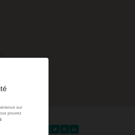
ité
périence sur
 Vous pouvez
s