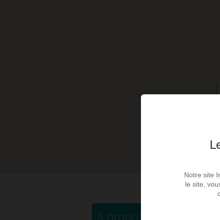
Le
Notre site 
le site, vo
A propos de ce bien