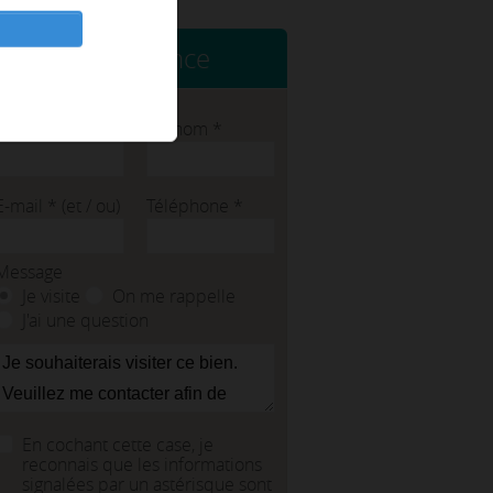
Contacter l'agence
Nom
*
Prénom
*
E-mail
*
(et / ou)
Téléphone
*
Message
Je visite
On me rappelle
J'ai une question
En cochant cette case, je
reconnais que les informations
signalées par un astérisque sont