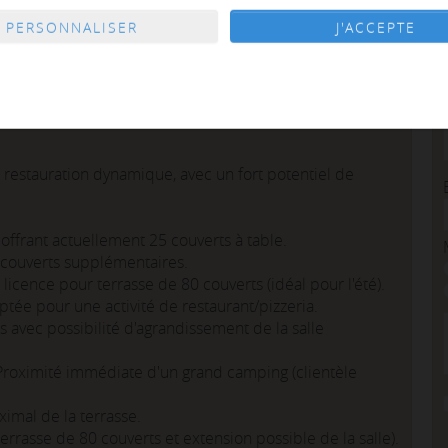
PERSONNALISER
J'ACCEPTE
nt avec Grande Terrasse et Potentiel d'Extension !
estaurant d'environ 168 m² construits, bénéficiant d'un
excellente exposition Sud, à seulement 350m de la
.
e restauration dynamique, avec un fort potentiel de
 offrant actuellement 25 couverts à table.
 couverts supplémentaires.
 licence pour terrasse de 80 couverts (idéal pour l'été).
tée pour une activité de restaurant/pizzeria.
 avec possibilité d'agrandissement de la salle
Proximité immédiate d'un grand camping (clientèle
imal de la terrasse.
rrasse de 80 couverts et extension possible de la salle).