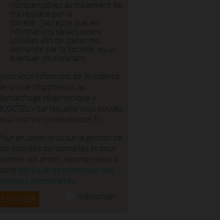
indispensables au traitement de
ma requête par la
société . J'accepte que les
informations saisies soient
utilisées afin de traiter ma
demande par la Société ou un
éventuel sous-traitant.
Nous vous informons de l’existence
de la liste d’opposition au
démarchage téléphonique «
BLOCTEL » sur laquelle vous pouvez
vous inscrire (conso.bloctel.fr).
Pour en savoir plus sur la gestion de
vos données personnelles et pour
exercer vos droits, reportez-vous à
notre
politique de protection des
données personnelles
.
mémoriser
ENVOYER