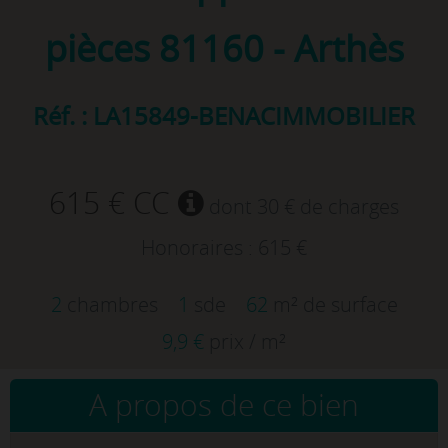
pièces
81160 - Arthès
Réf. : LA15849-BENACIMMOBILIER
615 € CC
dont 30 € de charges
Honoraires : 615 €
2
chambres
1
sde
62
m² de surface
9,9 €
prix / m²
A propos de ce bien