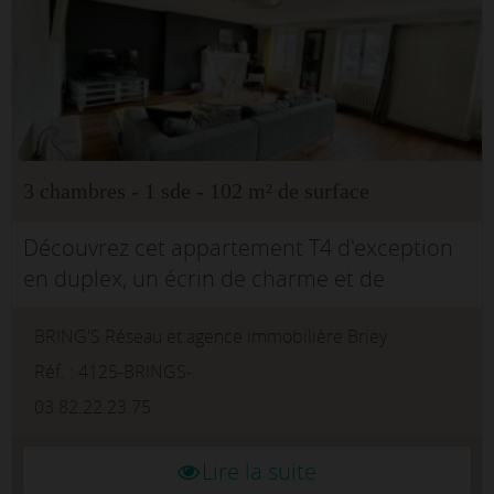
3 chambres - 1 sde - 102 m² de surface
Découvrez cet appartement T4 d'exception
en duplex, un écrin de charme et de
modernité !Plongez dans l'élégance
BRING'S Réseau et agence immobilière Briey
intemporelle d'un appartement T4 niché au
3ème étage d'un immeuble, ...
Réf. : 4125-BRINGS-.
03.82.22.23.75
Lire la suite