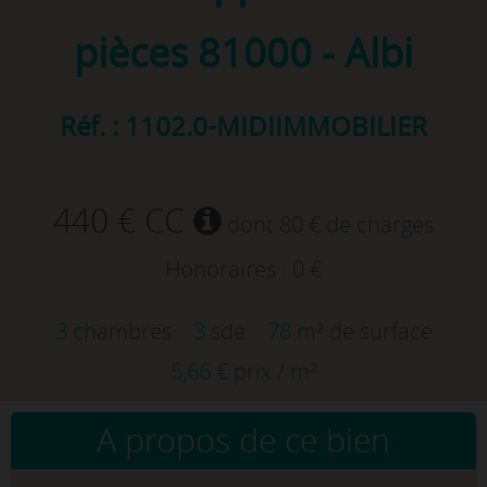
pièces
81000 - Albi
Réf. : 1102.0-MIDIIMMOBILIER
440 € CC
dont 80 € de charges
Honoraires : 0 €
3
chambres
3
sde
78
m² de surface
5,66 €
prix / m²
A propos de ce bien